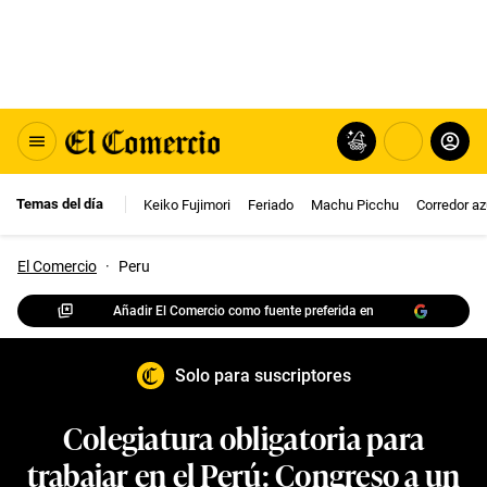
Temas del día
Keiko Fujimori
Feriado
Machu Picchu
Corredor az
El Comercio
·
Peru
Añadir El Comercio como fuente preferida en
Solo para suscriptores
Colegiatura obligatoria para
trabajar en el Perú: Congreso a un