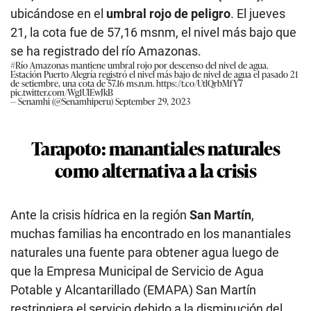
ubicándose en el
umbral rojo de peligro
. El jueves
21, la cota fue de 57,16 msnm, el nivel más bajo que
se ha registrado del río Amazonas.
#Río
Amazonas mantiene umbral rojo por descenso del nivel de agua.
Estación Puerto Alegría registró el nivel más bajo de nivel de agua el pasado 21
de setiembre, una cota de 57.16 ms.n.m.
https://t.co/UtlQrbMfY7
pic.twitter.com/Wg1UlEwJkB
— Senamhi (@Senamhiperu)
September 29, 2023
Tarapoto: manantiales naturales
como alternativa a la crisis
Ante la crisis hídrica en la región
San Martín
,
muchas familias ha encontrado en los manantiales
naturales una fuente para obtener agua luego de
que la Empresa Municipal de Servicio de Agua
Potable y Alcantarillado (EMAPA) San Martín
restringiera el servicio debido a la disminución del