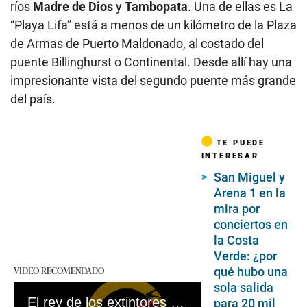
ríos
Madre de Dios
y
Tambopata
. Una de ellas es La
“Playa Lifa” está a menos de un kilómetro de la Plaza
de Armas de Puerto Maldonado, al costado del
puente Billinghurst o Continental. Desde allí hay una
impresionante vista del segundo puente más grande
del país.
TE PUEDE
INTERESAR
San Miguel y
Arena 1 en la
mira por
conciertos en
la Costa
Verde: ¿por
VIDEO RECOMENDADO
qué hubo una
sola salida
El rey de los extintores bamba: exfuncionario factura cientos de miles de soles poniendo a riesgo a peruanos
para 20 mil