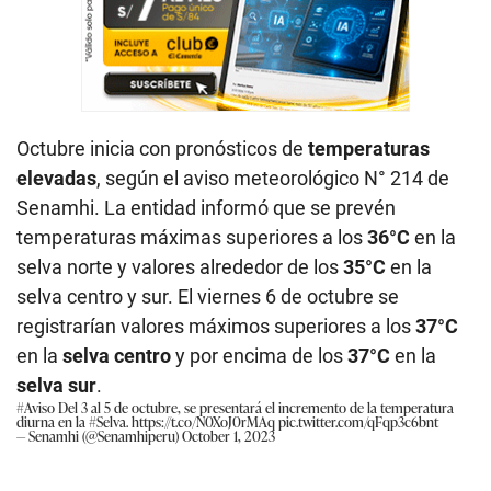
Octubre inicia con pronósticos de
temperaturas
elevadas
, según el aviso meteorológico N° 214 de
Senamhi. La entidad informó que se prevén
temperaturas máximas superiores a los
36°C
en la
selva norte y valores alrededor de los
35°C
en la
selva centro y sur. El viernes 6 de octubre se
registrarían valores máximos superiores a los
37°C
en la
selva centro
y por encima de los
37°C
en la
selva sur
.
#Aviso
Del 3 al 5 de octubre, se presentará el incremento de la temperatura
diurna en la
#Selva
.
https://t.co/N0XoJ0rMAq
pic.twitter.com/qFqp3c6bnt
— Senamhi (@Senamhiperu)
October 1, 2023