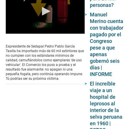
personas?
Manuel
Merino cuenta
con trabajador
pagado por el
0
seconds
Congreso
of
Expresidente de Sedapal Pedro Pablo García
pese a que
12
Tasilla ha importado más de 60 mil extintores que
apenas
minutes,
no cumplen con los estándares mínimos de
0
gobernó seis
calidad, camuflándolos como ejemplares 'de uso
vehicular'. El Comercio los puso a prueba y el
días |
resultado fue alarmante: no apagan ni una
INFORME
pequeña fogata, pero continúa operando impune.
Tú podrías ser su próxima víctima.
El increíble
viaje a un
hospital de
leprosos al
interior de la
selva peruana
en 1960 |