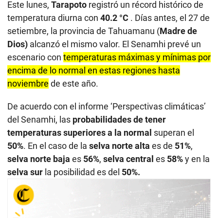
Este lunes,
Tarapoto
registró un récord histórico de
temperatura diurna con
40.2 °C
. Días antes, el 27 de
setiembre, la provincia de Tahuamanu (
Madre de
Dios)
alcanzó el mismo valor. El Senamhi prevé un
escenario con
temperaturas máximas y mínimas por
encima de lo normal en estas regiones hasta
noviembre
de este año.
De acuerdo con el informe ‘Perspectivas climáticas’
del Senamhi, las
probabilidades de tener
temperaturas superiores a la normal
superan el
50%
. En el caso de la
selva norte alta
es de
51%
,
selva norte baja
es
56%
,
selva central
es
58%
y en la
selva sur
la posibilidad es del
50%.