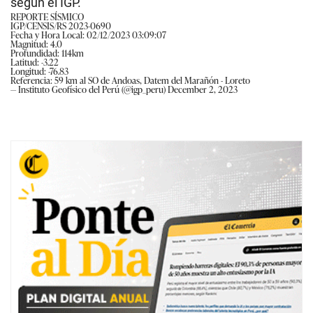
según el IGP.
REPORTE SÍSMICO
IGP/CENSIS/RS 2023-0690
Fecha y Hora Local: 02/12/2023 03:09:07
Magnitud: 4.0
Profundidad: 114km
Latitud: -3.22
Longitud: -76.83
Referencia: 59 km al SO de Andoas, Datem del Marañón - Loreto
— Instituto Geofísico del Perú (@igp_peru)
December 2, 2023