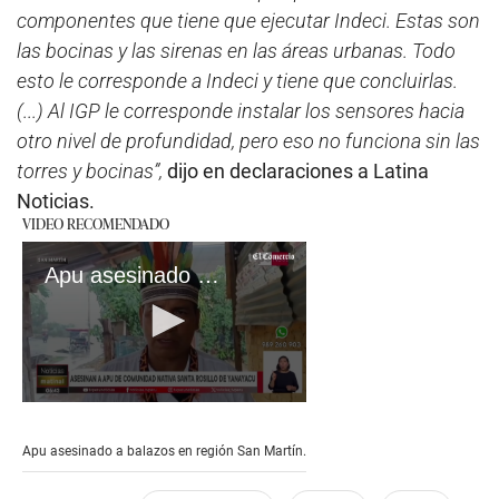
componentes que tiene que ejecutar Indeci. Estas son
las bocinas y las sirenas en las áreas urbanas. Todo
esto le corresponde a Indeci y tiene que concluirlas.
(...) Al IGP le corresponde instalar los sensores hacia
otro nivel de profundidad, pero eso no funciona sin las
torres y bocinas”,
dijo en declaraciones a Latina
Noticias.
VIDEO RECOMENDADO
Apu asesinado a balazos en región San Martín
0
seconds
of
Apu asesinado a balazos en región San Martín.
1
minute,
4