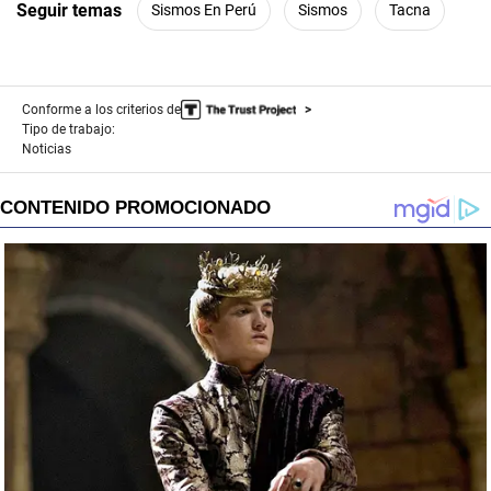
Seguir temas
Sismos En Perú
Sismos
Tacna
seconds
Conforme a los criterios de
Tipo de trabajo:
Noticias