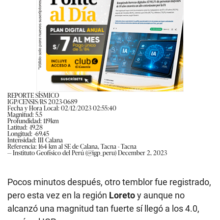
REPORTE SÍSMICO
IGP/CENSIS/RS 2023-0689
Fecha y Hora Local: 02/12/2023 02:55:40
Magnitud: 5.5
Profundidad: 119km
Latitud: -19.28
Longitud: -69.45
Intensidad: III Calana
Referencia: 164 km al SE de Calana, Tacna - Tacna
— Instituto Geofísico del Perú (@igp_peru)
December 2, 2023
Pocos minutos después, otro temblor fue registrado,
pero esta vez en la región
Loreto
y aunque no
alcanzó una magnitud tan fuerte sí llegó a los 4.0,