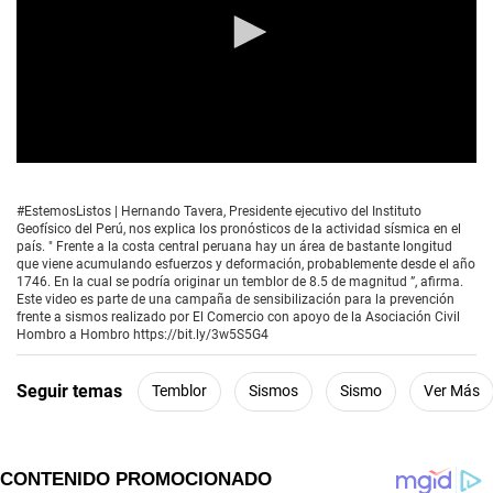
0
s
e
#EstemosListos | Hernando Tavera, Presidente ejecutivo del Instituto
c
Geofísico del Perú, nos explica los pronósticos de la actividad sísmica en el
o
país. " Frente a la costa central peruana hay un área de bastante longitud
n
que viene acumulando esfuerzos y deformación, probablemente desde el año
d
1746. En la cual se podría originar un temblor de 8.5 de magnitud ”, afirma.
s
Este video es parte de una campaña de sensibilización para la prevención
o
frente a sismos realizado por El Comercio con apoyo de la Asociación Civil
f
Hombro a Hombro https://bit.ly/3w5S5G4
5
m
i
Seguir temas
Temblor
Sismos
Sismo
Ver Más
n
u
t
e
s
,