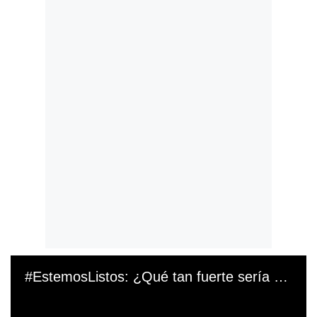
#EstemosListos: ¿Qué tan fuerte sería un terremoto en Lima?