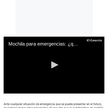
Mochila para emergencias: ¿qué elementos debe contener?
0
s
e
Ante cualquier situación de emergencia que se puede presentar en el futuro,
c
es siempre mejor estar prevenidos. Es por ello que, la subdirectora de gestión