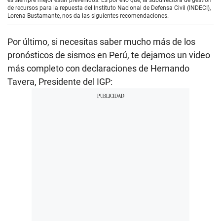
o
de recursos para la repuesta del Instituto Nacional de Defensa Civil (INDECI),
n
Lorena Bustamante, nos da las siguientes recomendaciones.
d
s
o
Por último, si necesitas saber mucho más de los
f
0
pronósticos de sismos en Perú, te dejamos un video
s
más completo con declaraciones de Hernando
e
c
Tavera, Presidente del IGP:
o
n
d
s