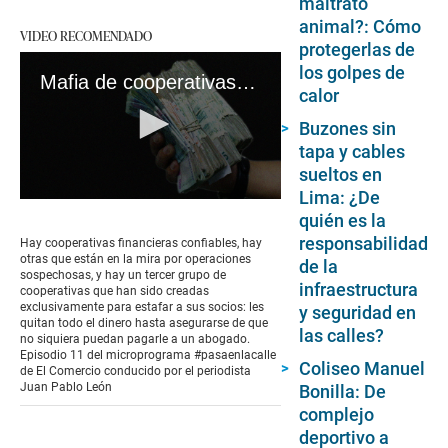
maltrato
animal?: Cómo
VIDEO RECOMENDADO
protegerlas de
los golpes de
Mafia de cooperativas dejó la quiebra a pacientes con cáncer y ancianos #VideosEC #Pasaenlacalle
calor
Buzones sin
tapa y cables
sueltos en
Lima: ¿De
0
quién es la
seconds
of
responsabilidad
Hay cooperativas financieras confiables, hay
16
otras que están en la mira por operaciones
de la
minutes,
sospechosas, y hay un tercer grupo de
7
infraestructura
cooperativas que han sido creadas
seconds
exclusivamente para estafar a sus socios: les
y seguridad en
quitan todo el dinero hasta asegurarse de que
las calles?
no siquiera puedan pagarle a un abogado.
Episodio 11 del microprograma #pasaenlacalle
Coliseo Manuel
de El Comercio conducido por el periodista
Juan Pablo León
Bonilla: De
complejo
deportivo a