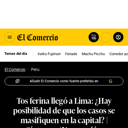
Temas del día
Keiko Fujimori
Feriado
Machu Picchu
Corredor az
El Comercio
·
Peru
Añadir El Comercio como fuente preferida en
Tos ferina llegó a Lima: ¿Hay
posibilidad de que los casos se
masifiquen en la capital? |