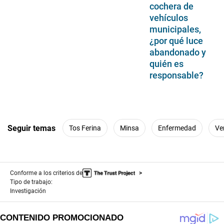
cochera de
vehículos
municipales,
¿por qué luce
abandonado y
quién es
responsable?
Seguir temas
Tos Ferina
Minsa
Enfermedad
Ve
Conforme a los criterios de
Tipo de trabajo:
Investigación