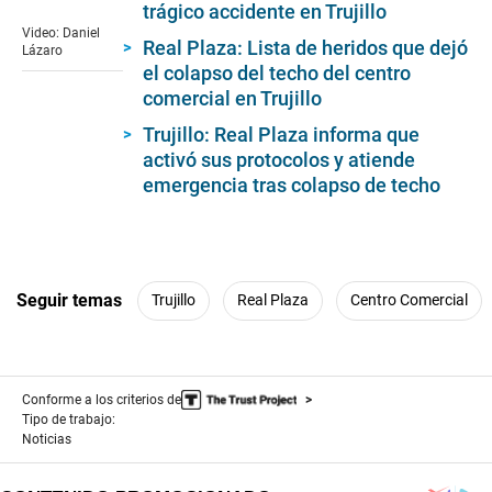
trágico accidente en Trujillo
seconds
of
Video: Daniel
1
Real Plaza: Lista de heridos que dejó
Lázaro
minute,
el colapso del techo del centro
24
comercial en Trujillo
seconds
Trujillo: Real Plaza informa que
activó sus protocolos y atiende
emergencia tras colapso de techo
Seguir temas
Trujillo
Real Plaza
Centro Comercial
Conforme a los criterios de
Tipo de trabajo:
Noticias