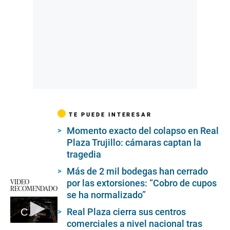
TE PUEDE INTERESAR
Momento exacto del colapso en Real
Plaza Trujillo: cámaras captan la
tragedia
Más de 2 mil bodegas han cerrado
VIDEO
por las extorsiones: “Cobro de cupos
RECOMENDADO
se ha normalizado”
Real Plaza cierra sus centros
Colapsa techo del patio de comidas del Real Plaza Trujillo
comerciales a nivel nacional tras
0