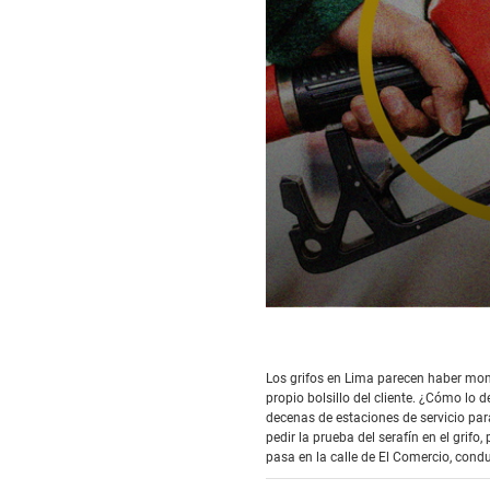
0
seconds
of
10
Los grifos en Lima parecen haber mon
minutes,
propio bolsillo del cliente. ¿Cómo lo
19
seconds
decenas de estaciones de servicio par
Volume
90%
pedir la prueba del serafín en el grifo
pasa en la calle de El Comercio, cond