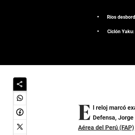
Ríos desborda
Ciclón Yaku:
E
l reloj marcó e
Defensa, Jorge 
Aérea del Perú (FAP)