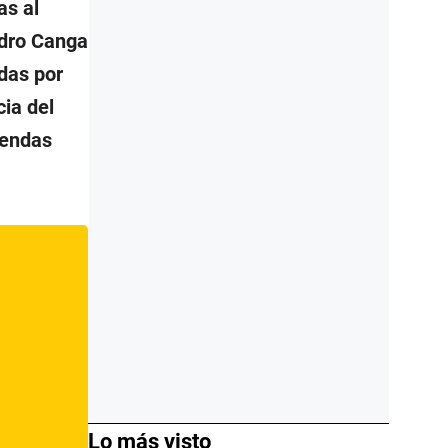
as al
edro Canga
adas por
ia del
iendas
Lo más visto