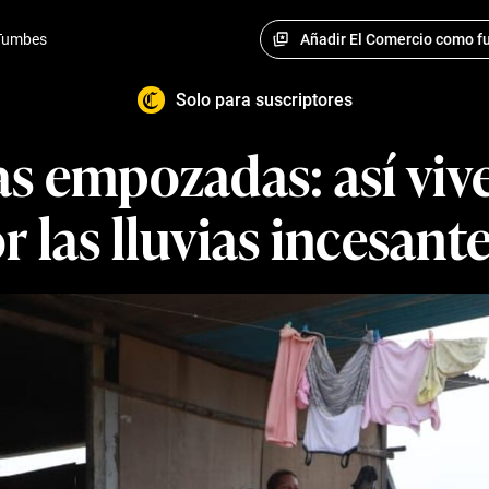
Añadir El Comercio como fu
Tumbes
Solo para suscriptores
as empozadas: así viv
r las lluvias incesan