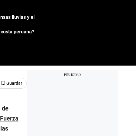
sas lluvias y el
a costa peruana?
Guardar
o de
Fuerza
las