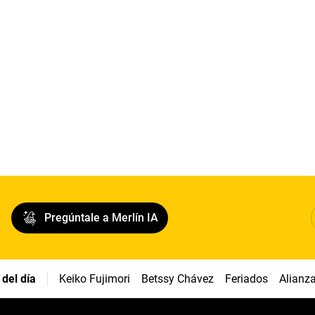
Pregúntale a Merlín IA
del día
Keiko Fujimori
Betssy Chávez
Feriados
Alianz