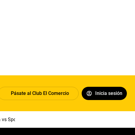
Pásate al Club El Comercio
Inicia sesión
a vs Sport Boys
Jorge Messi
Dólar
Papa León XIV
Congre