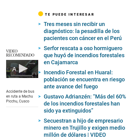
d
s
TE PUEDE INTERESAR
Tres meses sin recibir un
diagnóstico: la pesadilla de los
pacientes con cáncer en el Perú
Serfor rescata a oso hormiguero
VIDEO
RECOMENDADO
que huyó de incendios forestales
en Cajamarca
Accidente de bus en Cusco
Incendio Forestal en Huaral:
población se encuentra en riesgo
0
seconds
ante avance del fuego
of
Accidente de bus
5
Gustavo Adrianzén: “Más del 60%
en ruta a Machu
minutes,
Picchu, Cusco
de los incendios forestales han
59
seconds
sido ya extinguidos”
Secuestran a hijo de empresario
minero en Trujillo y exigen medio
millón de dólares | VIDEO