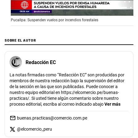
0
Pucallpa: Suspenden vuelos por incendios forestales
s
e
c
o
SOBRE EL AUTOR
n
d
s
o
Redacción EC
f
3
m
La notas firmadas como “Redacción EC” son producidas por
i
miembros de nuestra redacción bajo la supervisión del editor
n
de la sección en las que son publicadas. Puede conocer a
u
t
nuestro equipo editorial en https://elcomercio.pe/buenas-
e
practicas/. Si usted tiene algún comentario sobre nuestro
s
proceso editorial, escriba al correo indicado abajo
Ver más
,
3
s
buenas.practicas@comercio.com.pe
e
c
@
elcomercio_peru
o
n