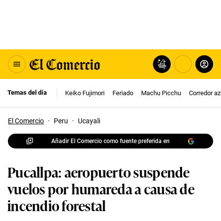
Temas del día
Keiko Fujimori
Feriado
Machu Picchu
Corredor az
El Comercio
·
Peru
·
Ucayali
Añadir El Comercio como fuente preferida en
Pucallpa: aeropuerto suspende
vuelos por humareda a causa de
incendio forestal