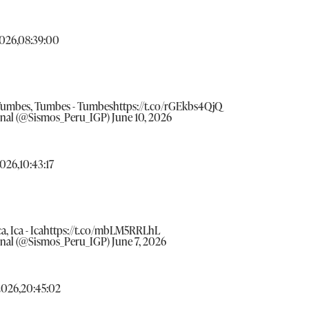
2026,08:39:00
 Tumbes, Tumbes - Tumbes
https://t.co/rGEkbs4QjQ
onal (@Sismos_Peru_IGP)
June 10, 2026
026,10:43:17
, Ica - Ica
https://t.co/mbLM5RRLhL
onal (@Sismos_Peru_IGP)
June 7, 2026
2026,20:45:02