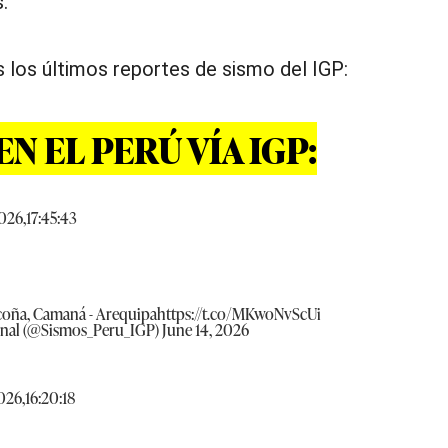
.
 los últimos reportes de sismo del IGP:
N EL PERÚ VÍA IGP:
026,17:45:43
Ocoña, Camaná - Arequipa
https://t.co/MKwoNvScUi
onal (@Sismos_Peru_IGP)
June 14, 2026
026,16:20:18