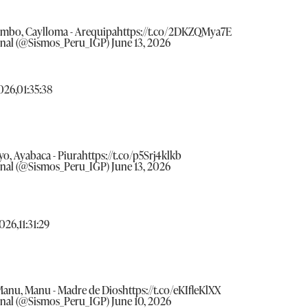
uambo, Caylloma - Arequipa
https://t.co/2DKZQMya7E
onal (@Sismos_Peru_IGP)
June 13, 2026
026,01:35:38
yo, Ayabaca - Piura
https://t.co/p5Srj4klkb
onal (@Sismos_Peru_IGP)
June 13, 2026
026,11:31:29
 Manu, Manu - Madre de Dios
https://t.co/eKIfleKlXX
onal (@Sismos_Peru_IGP)
June 10, 2026