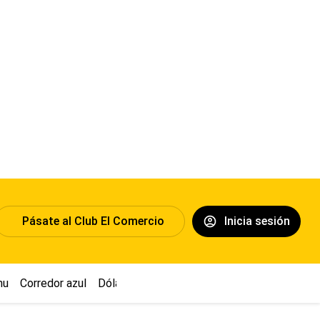
Pásate al Club El Comercio
Inicia sesión
hu
Corredor azul
Dólar
Congreso
Nasca
Acuña
Toledo