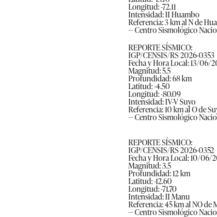
Longitud: -72.11
Intensidad: II Huambo
Referencia: 3 km al N de H
— Centro Sismológico Naci
REPORTE SÍSMICO:
IGP/CENSIS/RS 2026-0353
Fecha y Hora Local: 13/06/2
Magnitud: 5.5
Profundidad: 68 km
Latitud: -4.50
Longitud: -80.09
Intensidad: IV-V Suyo
Referencia: 10 km al O de Su
— Centro Sismológico Naci
REPORTE SÍSMICO:
IGP/CENSIS/RS 2026-0352
Fecha y Hora Local: 10/06/2
Magnitud: 3.5
Profundidad: 12 km
Latitud: -12.60
Longitud: -71.70
Intensidad: II Manu
Referencia: 45 km al NO de
— Centro Sismológico Naci