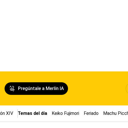
Pregúntale a Merlín IA
ón XIV
Temas del día
Keiko Fujimori
Feriado
Machu Picc