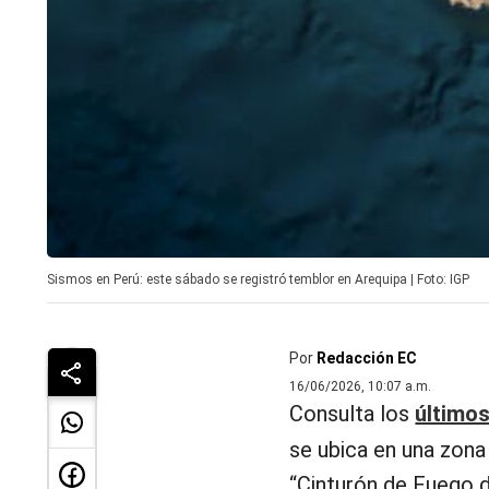
Sismos en Perú: este sábado se registró temblor en Arequipa | Foto: IGP
Por
Redacción EC
16/06/2026, 10:07 a.m.
Consulta los
últimos
se ubica en una zona
“Cinturón de Fuego d