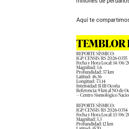
millones de peruanos
Aquí te compartimos
TEMBLOR E
REPORTE SÍSMICO:
IGP/CENSIS/RS 2026-0355
Fecha y Hora Local: 14/06/2
Magnitud: 3.6
Profundidad: 37 km
Latitud: -16.36
Longitud: -73.14
Intensidad: II-III Ocoña
Referencia: 9 km al NO de 
— Centro Sismológico Naci
REPORTE SÍSMICO:
IGP/CENSIS/RS 2026-0354
Fecha y Hora Local: 13/06/2
Magnitud: 3.3
Profundidad: 12 km
Latitud: -15.70