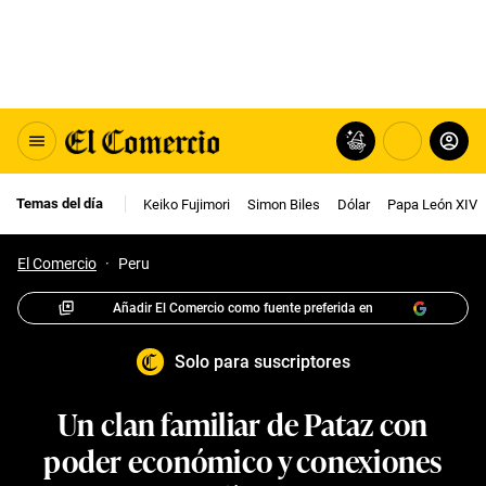
Temas del día
Keiko Fujimori
Simon Biles
Dólar
Papa León XIV
El Comercio
·
Peru
Añadir El Comercio como fuente preferida en
Solo para suscriptores
Un clan familiar de Pataz con
poder económico y conexiones