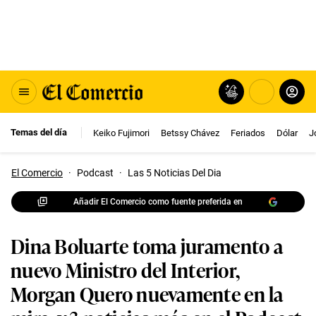
Temas del día
Keiko Fujimori
Betssy Chávez
Feriados
Dólar
J
El Comercio
·
Podcast
·
Las 5 Noticias Del Dia
Añadir El Comercio como fuente preferida en
Dina Boluarte toma juramento a
nuevo Ministro del Interior,
Morgan Quero nuevamente en la