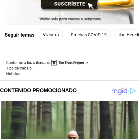
Seguir temas
Vizcarra
Pruebas COVID-19
Ilan Hered
Conforme a los criterios de
Tipo de trabajo:
Noticias