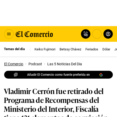
Temas del día
Keiko Fujimori
Betssy Chávez
Feriados
Dólar
J
El Comercio
·
Podcast
·
Las 5 Noticias Del Dia
Añadir El Comercio como fuente preferida en
Vladimir Cerrón fue retirado del
Programa de Recompensas del
Ministerio del Interior, Fiscalía