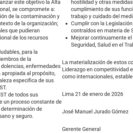
nzar este objetivo la Alta
hostilidad y otras medida
sonal, se compromete a:
cumplimiento de sus funcio
ión de la contaminación y
trabajo y cuidado del med
texto de la organización;
Cumplir con la Legislació
les que pudieran
contraídos en materia de 
ional de los recursos
Mejorar continuamente el
Seguridad, Salud en el Tr
udables, para la
miembros de la
La materialización de estos c
, dolencias, enfermedades
Liderazgo en competitividad e
 apropiada al propósito,
como internacionales, estable
aleza especifica de sus
SST.
Lima 21 de enero de 2026
 SST de todos sus
te un proceso constante de
 y determinación de
José Manuel Jurado Gómez
 sano y seguro.
Gerente General