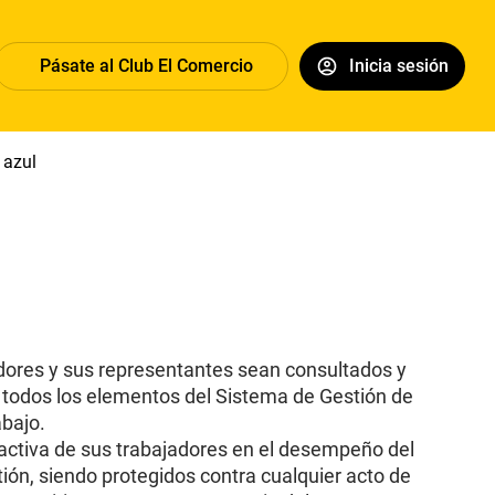
Pásate al Club El Comercio
Inicia sesión
 azul
Dólar
Congreso
Nasca
Acuña
Toledo
Sueldo mí
adores y sus representantes sean consultados y
 todos los elementos del Sistema de Gestión de
abajo.
 activa de sus trabajadores en el desempeño del
ión, siendo protegidos contra cualquier acto de