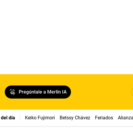
Pregúntale a Merlín IA
del día
Keiko Fujimori
Betssy Chávez
Feriados
Alianz