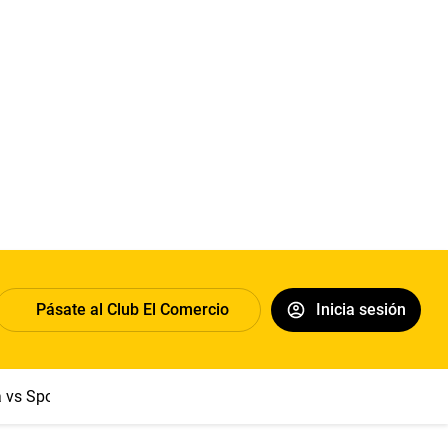
Pásate al Club El Comercio
Inicia sesión
a vs Sport Boys
Jorge Messi
Dólar
Papa León XIV
Congre