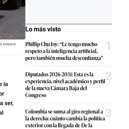
Lo más visto
1
Phillip Chu Joy: “Le tengo mucho
ra preparar
respeto a la inteligencia artificial,
pero también mucha desconfianza”
2
Diputados 2026-2031: Esta es la
experiencia, nivel académico y perfil
e la
de la nueva Cámara Baja del
or
Congreso
a ser,
3
Colombia se suma al giro regional a
al
la derecha: cuánto cambia la política
exterior con la llegada de De la