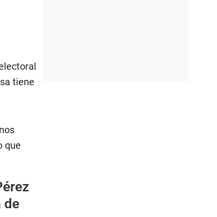
electoral
sa tiene
 nos
o que
Pérez
a de