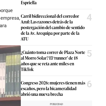
Espriella
porque
4
Carril bidireccional del corredor
o empresa,
Azul: Las razones detrás de la
para
postergación del cambio de sentido
de la Av. Arequipa por parte de la
ATU
5
¿Cuánto toma correr de Plaza Norte
al Morro Solar? El ‘runner’ de 18
años que se reta ante miles en
TikTok
6
Congreso 2026: mujeres tienen más
escaños, pero la bicameralidad
abrió una nueva brecha