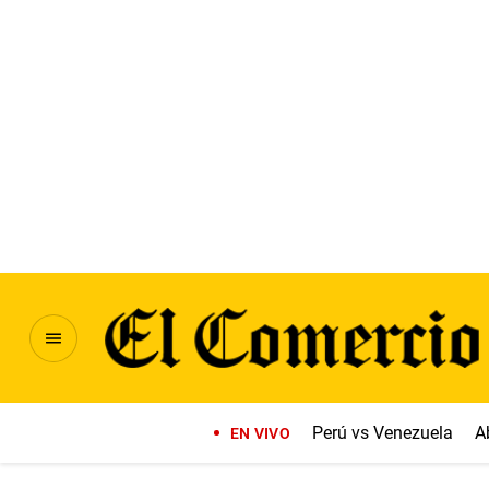
Perú vs Venezuela
A
EN VIVO