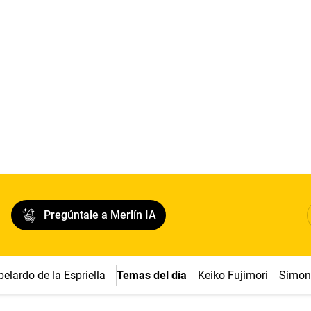
Pregúntale a Merlín IA
belardo de la Espriella
Temas del día
Keiko Fujimori
Simon 