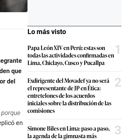
Lo más visto
1
Papa León XIV en Perú: estas son
todas las actividades confirmadas en
ntegrante
Lima, Chiclayo, Cusco y Pucallpa
rden que
2
Exdirigente del Movadef ya no será
or del
el representante de JP en Ética:
entretelones de los acuerdos
iniciales sobre la distribución de las
comisiones
a porque
replicó en
3
Simone Biles en Lima: paso a paso,
la agenda de la gimnasta más