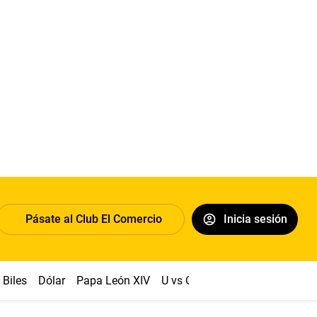
Pásate al Club El Comercio
Inicia sesión
Biles
Dólar
Papa León XIV
U vs Cristal
Congreso
Mach