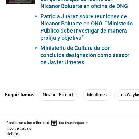
Nicanor Boluarte en oficina de ONG
0
seconds
of
Patricia Juárez sobre reuniones de
4
Nicanor Boluarte en ONG: “Ministerio
minutes,
Público debe investigar de manera
1
second
prolija y objetiva”
Ministerio de Cultura da por
concluida designación como asesor
de Javier Umeres
Seguir temas
Nicanor Boluarte
Miraflores
Los Wayki
Conforme a los criterios de
Tipo de trabajo:
Noticias