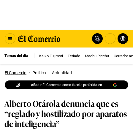
Temas del día
Keiko Fujimori
Feriado
Machu Picchu
Corredor az
El Comercio
·
Politica
·
Actualidad
Añadir El Comercio como fuente preferida en
Alberto Otárola denuncia que es
“reglado y hostilizado por aparatos
de inteligencia”