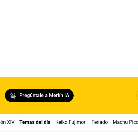
Pregúntale a Merlín IA
ón XIV
Temas del día
Keiko Fujimori
Feriado
Machu Pic