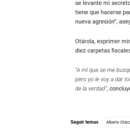
tiene que hacerse pa
nueva agresión”, ase
Otárola, exprimer min
diez carpetas fiscale
“A mí que se me busqu
pero yo le voy a dar to
de la verdad”
, concluy
Seguir temas
Alberto Otár