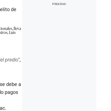
elito de
ionales, lleva
tros, Luis
el predio”
,
 se debe a
do pagos
ac.