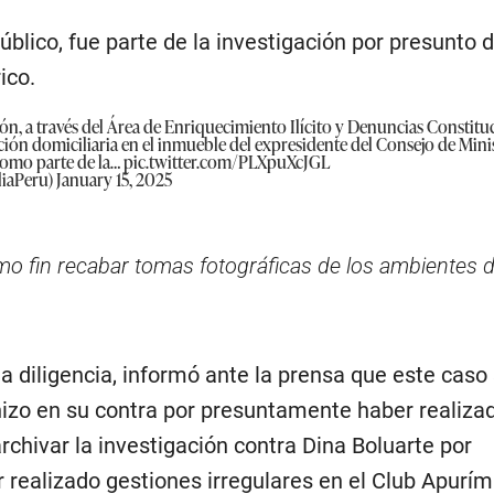
úblico, fue parte de la investigación por presunto d
ico.
ción, a través del Área de Enriquecimiento Ilícito y Denuncias Constituc
cción domiciliaria en el inmueble del expresidente del Consejo de Minis
como parte de la…
pic.twitter.com/PLXpuXcJGL
liaPeru)
January 15, 2025
omo fin recabar tomas fotográficas de los ambientes d
 la diligencia, informó ante la prensa que este caso
hizo en su contra por presuntamente haber realiza
rchivar la investigación contra Dina Boluarte por
realizado gestiones irregulares en el Club Apurím