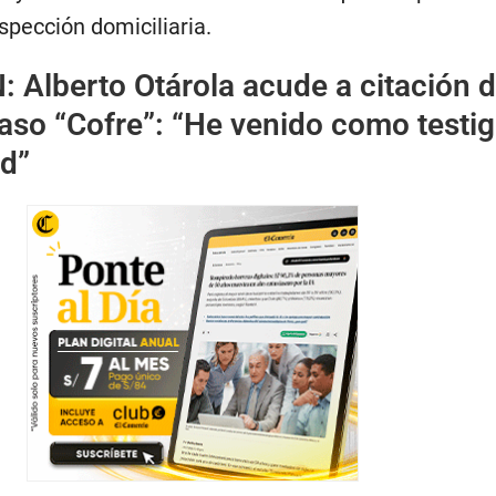
spección domiciliaria.
N:
Alberto Otárola acude a citación d
caso “Cofre”: “He venido como testig
ad”