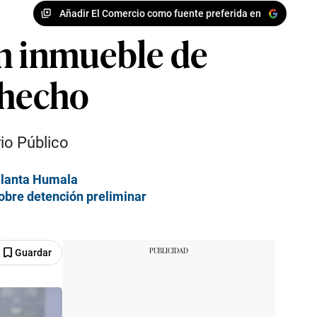
Añadir El Comercio como fuente preferida en
 en inmueble de
ohecho
rio Público
Ollanta Humala
sobre detención preliminar
Guardar