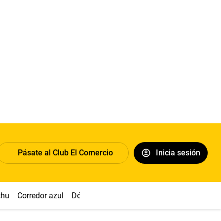
Pásate al Club El Comercio
Inicia sesión
chu
Corredor azul
Dólar
Congreso
Nasca
Acuña
Toled