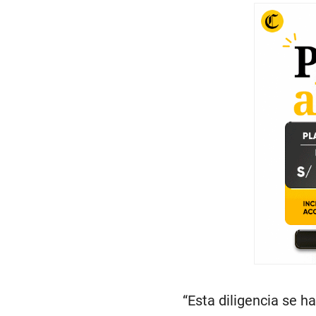
“Esta diligencia se h
se levante mi secret