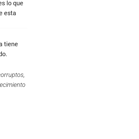
e esta
a tiene
do.
corruptos,
arecimiento