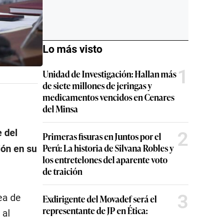
Lo más visto
1
Unidad de Investigación: Hallan más
de siete millones de jeringas y
medicamentos vencidos en Cenares
del Minsa
e del
2
Primeras fisuras en Juntos por el
Perú: La historia de Silvana Robles y
ión en su
los entretelones del aparente voto
de traición
3
ea de
Exdirigente del Movadef será el
representante de JP en Ética:
 al