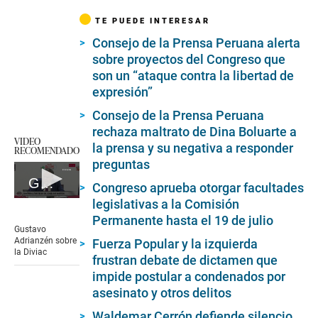
TE PUEDE INTERESAR
Consejo de la Prensa Peruana alerta
sobre proyectos del Congreso que
son un “ataque contra la libertad de
expresión”
Consejo de la Prensa Peruana
rechaza maltrato de Dina Boluarte a
VIDEO
la prensa y su negativa a responder
RECOMENDADO
preguntas
Gustavo Adrianzén sobre la Diviac
Congreso aprueba otorgar facultades
0
legislativas a la Comisión
seconds
Permanente hasta el 19 de julio
of
Gustavo
4
Adrianzén sobre
Fuerza Popular y la izquierda
minutes,
la Diviac
frustran debate de dictamen que
27
seconds
impide postular a condenados por
asesinato y otros delitos
Waldemar Cerrón defiende silencio