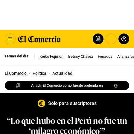
Temas del día
Keiko Fujimori
Betssy Chávez
Feriados
Alianza v
El Comercio
·
Politica
·
Actualidad
Añadir El Comercio como fuente preferida en
Solo para suscriptores
“Lo que hubo en el Perú no fue un
‘milagro económico’”