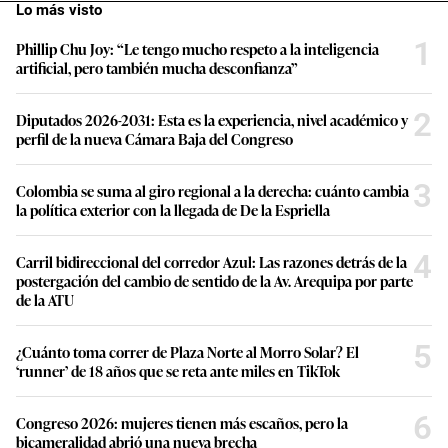
Lo más visto
1
Phillip Chu Joy: “Le tengo mucho respeto a la inteligencia
artificial, pero también mucha desconfianza”
2
Diputados 2026-2031: Esta es la experiencia, nivel académico y
perfil de la nueva Cámara Baja del Congreso
3
Colombia se suma al giro regional a la derecha: cuánto cambia
la política exterior con la llegada de De la Espriella
4
Carril bidireccional del corredor Azul: Las razones detrás de la
postergación del cambio de sentido de la Av. Arequipa por parte
de la ATU
5
¿Cuánto toma correr de Plaza Norte al Morro Solar? El
‘runner’ de 18 años que se reta ante miles en TikTok
6
Congreso 2026: mujeres tienen más escaños, pero la
bicameralidad abrió una nueva brecha