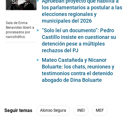
Aprueban proyecto que habilita a
Sala de Enma Benavides liberó a procesados por narcotráfico #VideosEC #UI
los parlamentarios a postular a las
0
elecciones regionales y
seconds
municipales del 2026
of
Sala de Enma
8
Benavides liberó a
“Solo leí un documento”: Pedro
minutes,
procesados por
30
Castillo insiste en cuestionar su
narcotráfico.
seconds
detención pese a múltiples
rechazos del PJ
Mateo Castañeda y Nicanor
Boluarte: los chats, reuniones y
testimonios contra el detenido
abogado de Dina Boluarte
Seguir temas
Alonso Segura
INEI
MEF