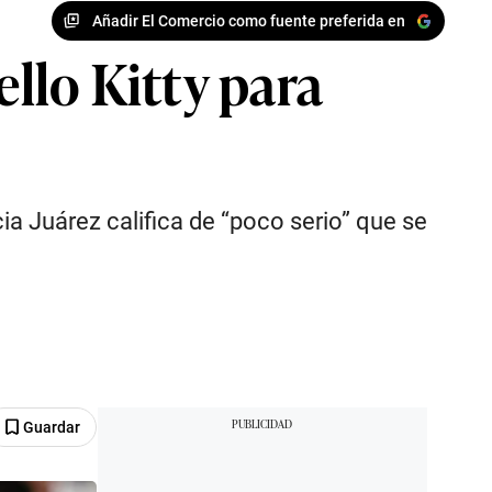
Añadir El Comercio como fuente preferida en
llo Kitty para
a Juárez califica de “poco serio” que se
Guardar