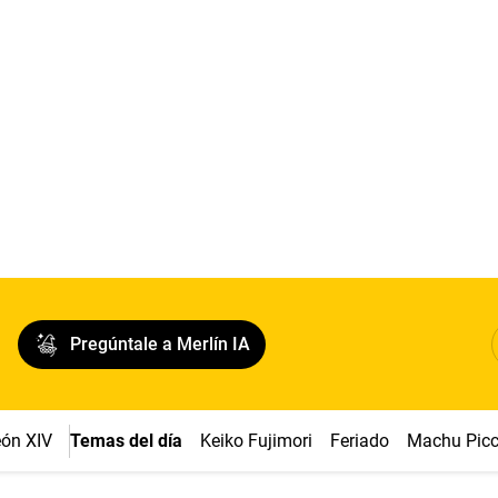
Pregúntale a Merlín IA
ón XIV
Temas del día
Keiko Fujimori
Feriado
Machu Pic