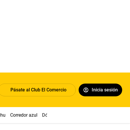
Pásate al Club El Comercio
Inicia sesión
chu
Corredor azul
Dólar
Congreso
Nasca
Acuña
Toled