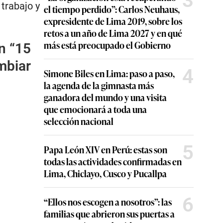
3
 trabajo y
el tiempo perdido”: Carlos Neuhaus,
expresidente de Lima 2019, sobre los
retos a un año de Lima 2027 y en qué
más está preocupado el Gobierno
n “15
mbiar
4
Simone Biles en Lima: paso a paso,
la agenda de la gimnasta más
ganadora del mundo y una visita
que emocionará a toda una
selección nacional
5
Papa León XIV en Perú: estas son
todas las actividades confirmadas en
Lima, Chiclayo, Cusco y Pucallpa
6
“Ellos nos escogen a nosotros”: las
familias que abrieron sus puertas a