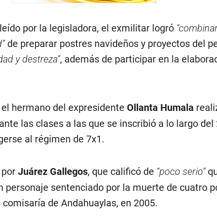
ído por la legisladora, el exmilitar logró
“combinar
d”
de preparar postres navideños y proyectos del p
dad y destreza”
, además de participar en la elabora
 el hermano del expresidente
Ollanta Humala
reali
nte las clases a las que se inscribió a lo largo del
erse al régimen de 7x1.
 por
Juárez Gallegos
, que calificó de
“poco serio”
qu
n personaje sentenciado por la muerte de cuatro po
a comisaría de Andahuaylas, en 2005.