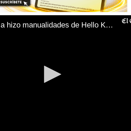
Antauro Humala hizo manualidades de Hello Kitty y repostería