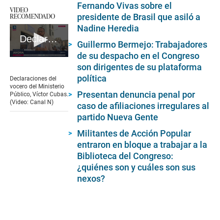
Fernando Vivas sobre el
VIDEO
RECOMENDADO
presidente de Brasil que asiló a
Nadine Heredia
Declaraciones del vocero del Ministerio Público, Víctor Cubas
Guillermo Bermejo: Trabajadores
de su despacho en el Congreso
0
son dirigentes de su plataforma
seconds
of
política
Declaraciones del
2
vocero del Ministerio
minutes,
Presentan denuncia penal por
Público, Víctor Cubas.
27
(Video: Canal N)
caso de afiliaciones irregulares al
seconds
partido Nueva Gente
Militantes de Acción Popular
entraron en bloque a trabajar a la
Biblioteca del Congreso:
¿quiénes son y cuáles son sus
nexos?