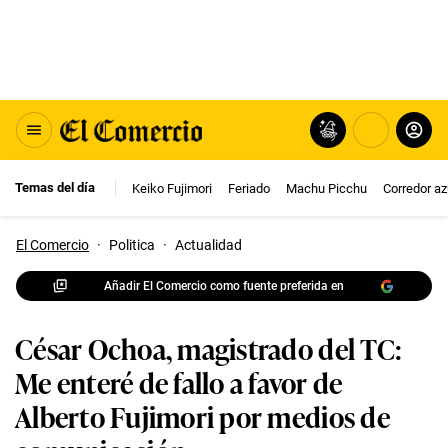
Temas del día
Keiko Fujimori
Feriado
Machu Picchu
Corredor az
El Comercio
·
Politica
·
Actualidad
Añadir El Comercio como fuente preferida en
César Ochoa, magistrado del TC:
Me enteré de fallo a favor de
Alberto Fujimori por medios de