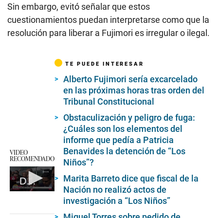
Sin embargo, evitó señalar que estos
cuestionamientos puedan interpretarse como que la
resolución para liberar a Fujimori es irregular o ilegal.
TE PUEDE INTERESAR
Alberto Fujimori sería excarcelado
en las próximas horas tras orden del
Tribunal Constitucional
Obstaculización y peligro de fuga:
¿Cuáles son los elementos del
informe que pedía a Patricia
Benavides la detención de “Los
VIDEO
RECOMENDADO
Niños”?
Marita Barreto dice que fiscal de la
Declaraciones de Patricia Benavides
Nación no realizó actos de
0
investigación a “Los Niños”
seconds
of
Miguel Torres sobre pedido de
2