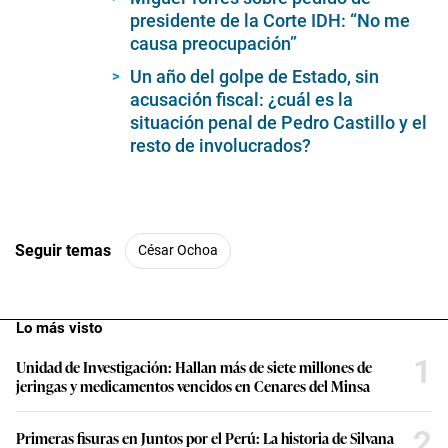
minutes,
presidente de la Corte IDH: “No me
21
causa preocupación”
seconds
Un año del golpe de Estado, sin
acusación fiscal: ¿cuál es la
situación penal de Pedro Castillo y el
resto de involucrados?
Seguir temas
César Ochoa
Lo más visto
1
Unidad de Investigación: Hallan más de siete millones de
jeringas y medicamentos vencidos en Cenares del Minsa
2
Primeras fisuras en Juntos por el Perú: La historia de Silvana