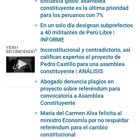
Encuesta Ipsos: asamblea
constituyente es la última prioridad
para los peruanos con 7%
En un solo día designan subprefectos
a 40 militantes de Perú Libre |
INFORME
VIDEO
Inconstitucional y contradictorio, así
RECOMENDADO
califican expertos el proyecto de
Pedro Castillo para una asamblea
¿Qué Exministros De Pedro Castillo Volvieron Al Ejecutivo Con Otro Cargo #VideosEC
constituyente | ANÁLISIS
0
seconds
Abogado denuncia plagios en
of
proyecto sobre referéndum para
3
minutes,
convocatoria a Asamblea
14
Constituyente
seconds
María del Carmen Alva felicita al
ministro Economía por no respaldar
referéndum para el cambio
constitucional