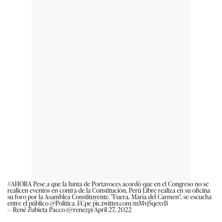
#AHORA
Pese a que la Junta de Portavoces acordó que en el Congreso no se
realicen eventos en contra de la Constitución, Perú Libre realiza en su oficina
su foro por la Asamblea Constituyente. "Fuera, María del Carmen", se escucha
entre el público
@Politica_ECpe
pic.twitter.com/mMvj5qexvB
— René Zubieta Pacco (@renezp)
April 27, 2022