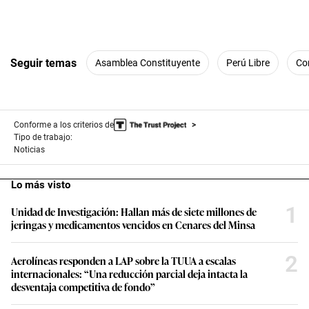
Seguir temas
Asamblea Constituyente
Perú Libre
Co
Conforme a los criterios de
Tipo de trabajo:
Noticias
Lo más visto
1
Unidad de Investigación: Hallan más de siete millones de
jeringas y medicamentos vencidos en Cenares del Minsa
2
Aerolíneas responden a LAP sobre la TUUA a escalas
internacionales: “Una reducción parcial deja intacta la
desventaja competitiva de fondo”