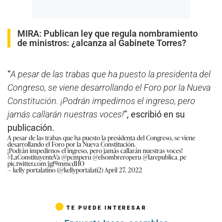
MIRA:
Publican ley que regula nombramiento
de ministros: ¿alcanza al Gabinete Torres?
“
A pesar de las trabas que ha puesto la presidenta del
Congreso, se viene desarrollando el Foro por la Nueva
Constitución. ¡Podrán impedirnos el ingreso, pero
jamás callarán nuestras voces!
”, escribió en su
publicación.
A pesar de las trabas que ha puesto la presidenta del Congreso, se viene
desarrollando el Foro por la Nueva Constitución.
¡Podrán impedirnos el ingreso, pero jamás callarán nuestras voces!
#LaConstituyenteVa
@pcmperu
@elsombreroperu
@larepublica_pe
pic.twitter.com/jgf9mmcdHO
— kelly portalatino (@kellyportalati2)
April 27, 2022
TE PUEDE INTERESAR