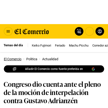
Temas del día
Keiko Fujimori
Feriado
Machu Picchu
Corredor az
El Comercio
·
Politica
·
Actualidad
Añadir El Comercio como fuente preferida en
Congreso dio cuenta ante el pleno
de la moción de interpelación
contra Gustavo Adrianzén