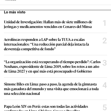
Lo más visto
1
Unidad de Investigación: Hallan más de siete millones de
jeringas y medicamentos vencidos en Cenares del Minsa
2
Aerolíneas responden a LAP sobre la TUUA a escalas
internacionales: “Una reducción parcial deja intacta la
desventaja competitiva de fondo”
3
“La organización está recuperando el tiempo perdido”: Carlos
Neuhaus, expresidente de Lima 2019, sobre los retos a un año
de Lima 2027 y en qué más está preocupado el Gobierno
4
Simone Biles en Lima: paso a paso, la agenda de la gimnasta
más ganadora del mundo y una visita que emocionará a toda
una selección nacional
5
Papa León XIV en Perú: estas son todas las actividades
confirmadas en Lima, Chiclayo, Cusco y Pucallpa