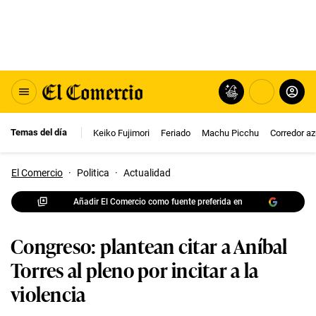
Temas del día
Keiko Fujimori
Feriado
Machu Picchu
Corredor az
El Comercio
·
Politica
·
Actualidad
Añadir El Comercio como fuente preferida en
Congreso: plantean citar a Aníbal
Torres al pleno por incitar a la
violencia