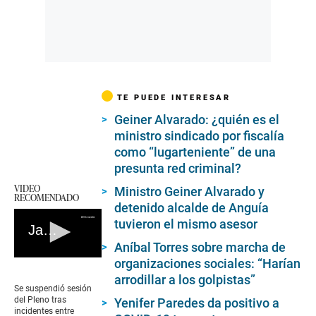
TE PUEDE INTERESAR
Geiner Alvarado: ¿quién es el
ministro sindicado por fiscalía
como “lugarteniente” de una
presunta red criminal?
VIDEO
Ministro Geiner Alvarado y
RECOMENDADO
detenido alcalde de Anguía
tuvieron el mismo asesor
Jaloneos entre congresistas
Aníbal Torres sobre marcha de
organizaciones sociales: “Harían
0
seconds
arrodillar a los golpistas”
of
Se suspendió sesión
0
del Pleno tras
Yenifer Paredes da positivo a
seconds
incidentes entre