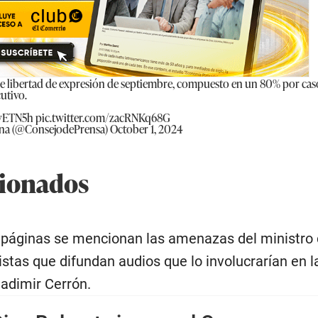
e libertad de expresión de septiembre, compuesto en un 80% por cas
utivo.
kyETN5h
pic.twitter.com/zacRNKq68G
uana (@ConsejodePrensa)
October 1, 2024
ionados
s páginas se mencionan las amenazas del ministro 
distas que difundan audios que lo involucrarían en l
ladimir Cerrón.