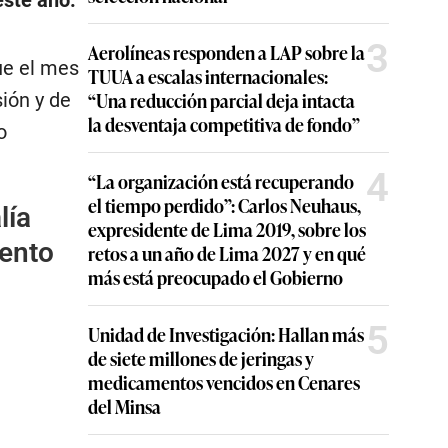
este año.
3
Aerolíneas responden a LAP sobre la
ue el mes
TUUA a escalas internacionales:
“Una reducción parcial deja intacta
ión y de
la desventaja competitiva de fondo”
o
4
“La organización está recuperando
el tiempo perdido”: Carlos Neuhaus,
lía
expresidente de Lima 2019, sobre los
iento
retos a un año de Lima 2027 y en qué
más está preocupado el Gobierno
5
Unidad de Investigación: Hallan más
de siete millones de jeringas y
medicamentos vencidos en Cenares
del Minsa