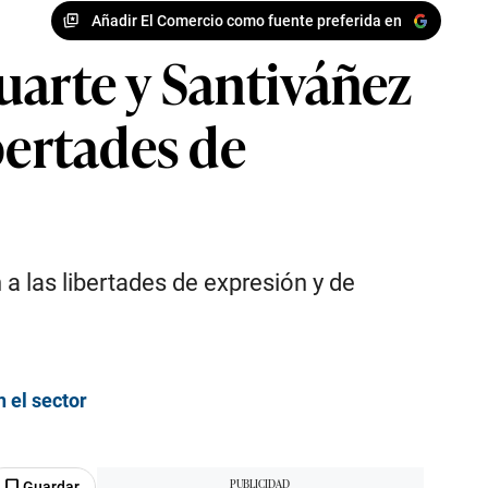
Añadir El Comercio como fuente preferida en
uarte y Santiváñez
bertades de
a las libertades de expresión y de
n el sector
Guardar