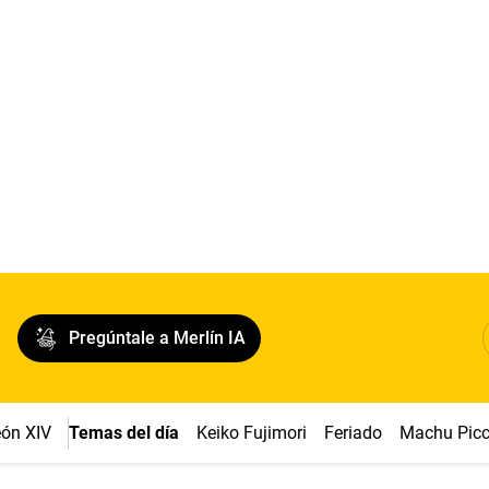
Pregúntale a Merlín IA
ón XIV
Temas del día
Keiko Fujimori
Feriado
Machu Pic