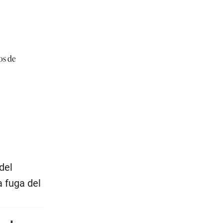
os de
del
a fuga del