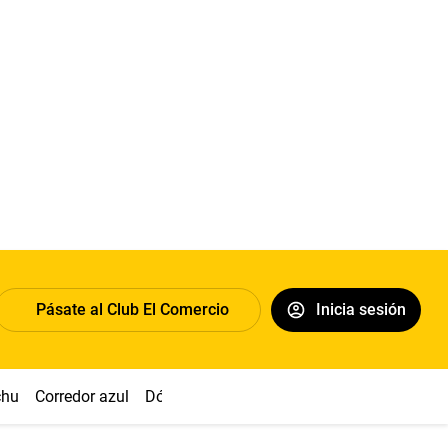
Pásate al Club El Comercio
Inicia sesión
chu
Corredor azul
Dólar
Simon Biles
Congreso
Nasca