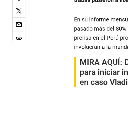
trabas pusieron a li
En su informe mensua
pasado más del 80% d
prensa en el Perú pr
involucran a la manda
MIRA AQUÍ:
D
para iniciar 
en caso Vlad