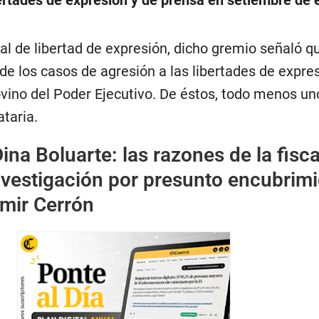
bertades de expresión y de prensa en setiembre de 
l de libertad de expresión, dicho gremio señaló q
e los casos de agresión a las libertades de expres
ovino del Poder Ejecutivo. De éstos, todo menos un
taria.
ina Boluarte: las razones de la fisca
investigación por presunto encubrim
imir Cerrón