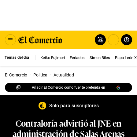
Temas del día
Keiko Fujimori
Feriados
Simon Biles
Papa León X
El Comercio
·
Politica
·
Actualidad
Añadir El Comercio como fuente preferida en
Solo para suscriptores
Contraloría advirtió al JNE en
administración de Salas Arenas