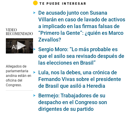
TE PUEDE INTERESAR
De acusado junto con Susana
Villarán en caso de lavado de activos
a implicado en las firmas falsas de
VIDEO
“Primero la Gente”: ¿quién es Marco
RECOMENDADO
Zevallos?
Allegados de parlamentaria andina están en oficina del Congreso #VideosEC #UI
Sergio Moro: “Lo más probable es
que el asilo sea revisado después de
0
seconds
las elecciones en Brasil”
of
Allegados de
7
parlamentaria
Lula, nos la debes, una crónica de
minutes,
andina están en
Fernando Vivas sobre el presidente
40
oficina del
seconds
de Brasil que asiló a Heredia
Congreso.
Bermejo: Trabajadores de su
despacho en el Congreso son
dirigentes de su partido