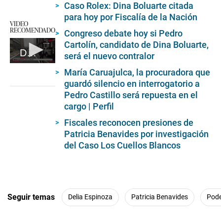
Caso Rolex: Dina Boluarte citada
para hoy por Fiscalía de la Nación
VIDEO
RECOMENDADO
Congreso debate hoy si Pedro
Cartolín, candidato de Dina Boluarte,
Dina Boluarte llega a las fiscalía
será el nuevo contralor
0
María Caruajulca, la procuradora que
seconds
of
guardó silencio en interrogatorio a
2
Pedro Castillo será repuesta en el
minutes,
cargo | Perfil
41
seconds
Fiscales reconocen presiones de
Patricia Benavides por investigación
del Caso Los Cuellos Blancos
Seguir temas
Delia Espinoza
Patricia Benavides
Pode