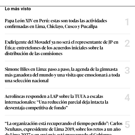
Lo más visto
1
Papa León XIV en Perú: estas son todas las actividades
confirmadas en Lima, Chiclayo, Cusco y Pucallpa
2
Exdirigente del Movadef ya no será el representante de JP en
Ética: entretelones de los acuerdos iniciales sobre la
distribución de las comisiones
3
Simone Biles en Lima: paso a paso, la agenda de la gimnasta
más ganadora del mundo y una visita que emocionará a toda
una selección nacional
4
Aerolíneas responden a LAP sobre la TUUA a escalas
internacionales: “Una reducción parcial deja intacta la
desventaja competitiva de fondo”
5
“La organización está recuperando el tiempo perdido”: Carlos
Neuhaus, expresidente de Lima 2019, sobre los retos a un año
de Lima 2027 y en qué más está preocupado el Gobierno