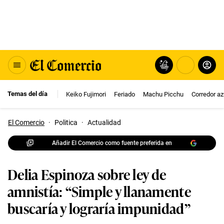
Temas del día
Keiko Fujimori
Feriado
Machu Picchu
Corredor az
El Comercio
·
Politica
·
Actualidad
Añadir El Comercio como fuente preferida en
Delia Espinoza sobre ley de
amnistía: “Simple y llanamente
buscaría y lograría impunidad”