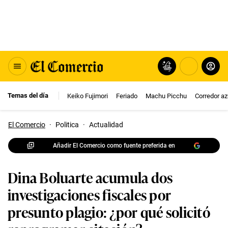
Temas del día
Keiko Fujimori
Feriado
Machu Picchu
Corredor az
El Comercio
·
Politica
·
Actualidad
Añadir El Comercio como fuente preferida en
Dina Boluarte acumula dos
investigaciones fiscales por
presunto plagio: ¿por qué solicitó