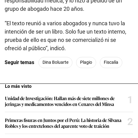
“El texto reunió a varios abogados y nunca tuvo la
intención de ser un libro. Solo fue un texto interno,
prueba de ello es que no se comercializó ni se
ofreció al público”, indicó.
Seguir temas
Dina Boluarte
Plagio
Fiscalía
Lo más visto
1
Unidad de Investigación: Hallan más de siete millones de
jeringas y medicamentos vencidos en Cenares del Minsa
2
Primeras fisuras en Juntos por el Perú: La historia de Silvana
Robles y los entretelones del aparente voto de traición
3
Exdirigente del Movadef será el representante de JP en Ética:
entretelones de los acuerdos sobre la distribución de las
comisiones