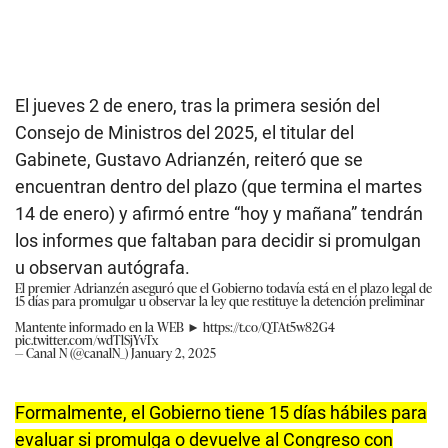
El jueves 2 de enero, tras la primera sesión del
Consejo de Ministros del 2025, el titular del
Gabinete, Gustavo Adrianzén, reiteró que se
encuentran dentro del plazo (que termina el martes
14 de enero) y afirmó entre “hoy y mañana” tendrán
los informes que faltaban para decidir si promulgan
u observan autógrafa.
El premier Adrianzén aseguró que el Gobierno todavía está en el plazo legal de
15 días para promulgar u observar la ley que restituye la detención preliminar
Mantente informado en la WEB ►
https://t.co/QTAt5w82G4
pic.twitter.com/wdTlSjYvTx
— Canal N (@canalN_)
January 2, 2025
Formalmente, el Gobierno tiene 15 días hábiles para
evaluar si promulga o devuelve al Congreso con