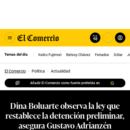
Temas del día
Keiko Fujimori
Betssy Chávez
Feriados
Dólar
J
El Comercio
·
Politica
·
Actualidad
Añadir El Comercio como fuente preferida en
Dina Boluarte observa la ley que
restablece la detención preliminar,
asegura Gustavo Adrianzén