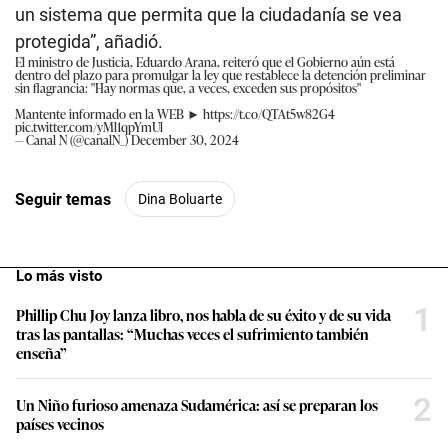
un sistema que permita que la ciudadanía se vea
protegida”, añadió.
El ministro de Justicia, Eduardo Arana, reiteró que el Gobierno aún está
dentro del plazo para promulgar la ley que restablece la detención preliminar
sin flagrancia: "Hay normas que, a veces, exceden sus propósitos"
Mantente informado en la WEB ►
https://t.co/QTAt5w82G4
pic.twitter.com/yMl1qpYmUl
— Canal N (@canalN_)
December 30, 2024
Seguir temas
Dina Boluarte
Lo más visto
1
Phillip Chu Joy lanza libro, nos habla de su éxito y de su vida
tras las pantallas: “Muchas veces el sufrimiento también
enseña”
2
Un Niño furioso amenaza Sudamérica: así se preparan los
países vecinos