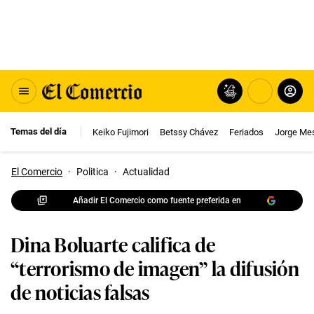
Temas del día
Keiko Fujimori
Betssy Chávez
Feriados
Jorge Me
El Comercio
·
Politica
·
Actualidad
Añadir El Comercio como fuente preferida en
Dina Boluarte califica de
“terrorismo de imagen” la difusión
de noticias falsas