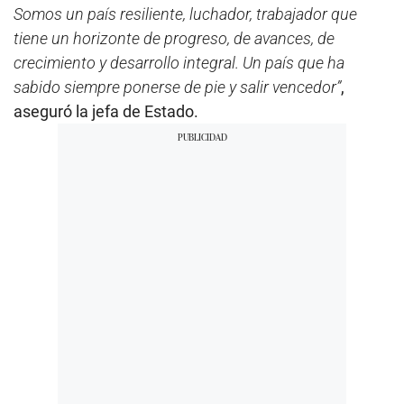
Somos un país resiliente, luchador, trabajador que
s
,
tiene un horizonte de progreso, de avances, de
7
s
crecimiento y desarrollo integral. Un país que ha
e
sabido siempre ponerse de pie y salir vencedor”
,
c
o
aseguró la jefa de Estado.
n
d
s