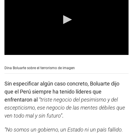
0
s
e
Dina Boluarte sobre el terrorismo de imagen
c
o
n
Sin especificar algún caso concreto, Boluarte dijo
d
s
que el Perú siempre ha tenido líderes que
o
enfrentaron al
“triste negocio del pesimismo y del
f
5
escepticismo, ese negocio de las mentes débiles que
m
i
ven todo mal y sin futuro”
.
n
u
t
“No somos un gobierno, un Estado ni un país fallido.
e