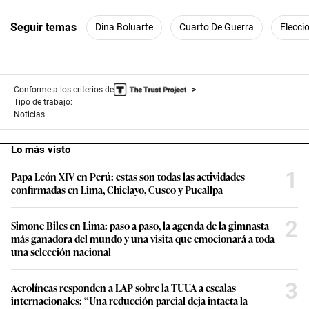
Seguir temas
Dina Boluarte
Cuarto De Guerra
Elecci
Conforme a los criterios de
Tipo de trabajo:
Noticias
Lo más visto
1
Papa León XIV en Perú: estas son todas las actividades
confirmadas en Lima, Chiclayo, Cusco y Pucallpa
2
Simone Biles en Lima: paso a paso, la agenda de la gimnasta
más ganadora del mundo y una visita que emocionará a toda
una selección nacional
3
Aerolíneas responden a LAP sobre la TUUA a escalas
internacionales: “Una reducción parcial deja intacta la