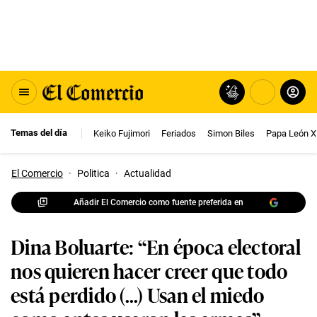
Temas del día
Keiko Fujimori
Feriados
Simon Biles
Papa León X
El Comercio
·
Politica
·
Actualidad
Añadir El Comercio como fuente preferida en
Dina Boluarte: “En época electoral
nos quieren hacer creer que todo
está perdido (...) Usan el miedo