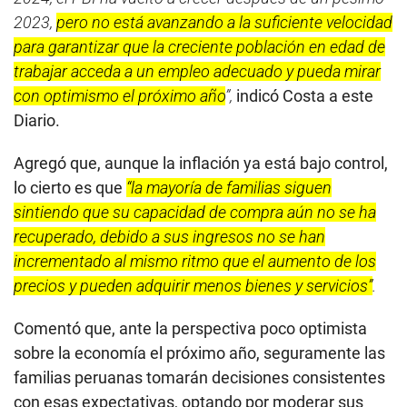
En tanto, a su juicio, Boluarte
“no ha dado ningún
mérito”
para no ser considerada como el personaje
negativo y, al contario,
“se lo ha ganado”
.
“No ha
logrado construir nada y, al contrario, ha dado un
mensaje desde el centro del poder de frivolidad,
desconexión y finalmente de no ser una persona que
se siente a cargo de resolver los problemas”
, apuntó.
Valz-Gen mostró su preocupación porque la pérdida
de referentes este 2024 entre los peruanos y la falta