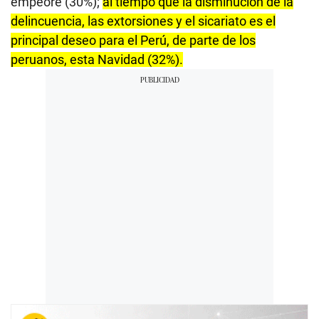
empeore (30%);
al tiempo que la disminución de la
delincuencia, las extorsiones y el sicariato es el
principal deseo para el Perú, de parte de los
peruanos, esta Navidad (32%).