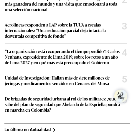
Al final de cuentas, la percepción
ciudadana no es una simple interpretación
de los hechos; para quienes la viven, es su
realidad, y esa realidad marca sus
decisiones y expectativas. No importa
cuán positivas sean las cifras
macroeconómicas o los indicadores
presentados por las autoridades, si estas
no se reflejan en mejoras tangibles para
las familias, su impacto es nulo. Si los
peruanos sienten que la economía sigue
deteriorándose, que la inseguridad está
fuera de control y que el futuro es incierto,
entonces esa percepción es la verdad con
la que interactúan a diario. Es sobre esa
realidad subjetiva pero poderosa que
deben diseñarse las políticas públicas.