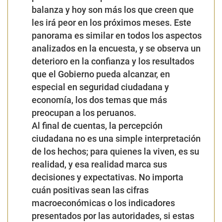
recuperado, debido a sus ingresos no se han
incrementado al mismo ritmo que el aumento de los
precios y pueden adquirir menos bienes y servicios”
.
Comentó que, ante la perspectiva poco optimista
sobre la economía el próximo año, seguramente las
familias peruanas tomarán decisiones consistentes
con esas expectativas, optando por moderar sus
gastos. Lo que podría también impactar en el
avance del consumo privado el próximo año y, por lo
tanto, el dinamismo de la economía.
Análisis…
La realidad y la percepción
Nuevamente la realidad y la percepción