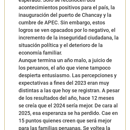
laboral, al menos, recupere los niveles de empleo
adecuado previos a la pandemia y una mayor parte de
los hogares peruanos genere la suficiente cantidad de
dinero para efectivamente cubrir sus gastos”.
“
La aún baja calidad del empleo es un reflejo del
mediocre desempeño de la economía peruana. En el
2024, el PBI ha vuelto a crecer después de un pésimo
2023,
pero no está avanzando a la suficiente velocidad
para garantizar que la creciente población en edad de
trabajar acceda a un empleo adecuado y pueda mirar
con optimismo el próximo año
”,
indicó Costa a este
Diario.
Agregó que, aunque la inflación ya está bajo control,
lo cierto es que
“la mayoría de familias siguen
sintiendo que su capacidad de compra aún no se ha