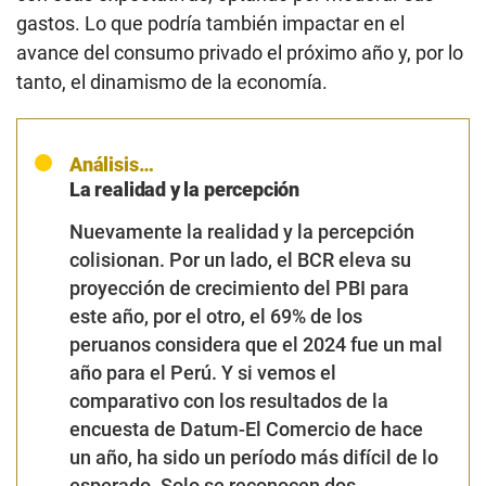
de optimismo, pues —remarcó— de cara a un año
prelectoral en esas condiciones podría afianzar aún
más
“discursos radicales”
.
Alejandra Costa, curadora de Economía de Comité,
explicó que antes de la pandemia, solo el 37% de los
trabajadores estaba en el subempleo, ya sea porque
trabajaba menos de 35 horas a la semana o recibía
salarios por debajo de un ingreso mínimo. No
obstante, este año la cifra llegó a casi el 48% en
setiembre, según el INEI (Instituto Nacional de
Estadística e Informática).
Esto explica —subrayó— el descontento de la
mayoría de peruanos respecto a sus ingresos
actuales y también su excepticismo hacia el próximo
año. Y si bien la cifra es menor a la del 2023,
“todavía
queda mucho por hacer para que nuestro mercado