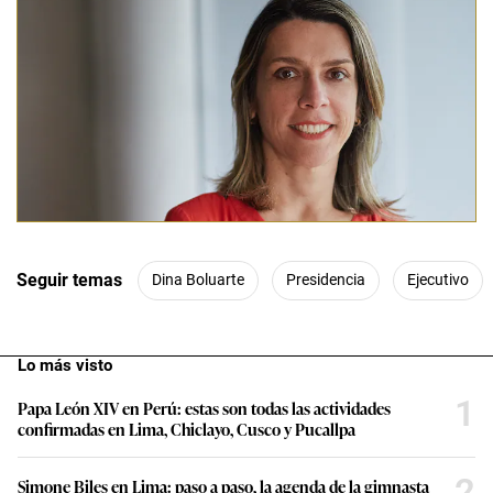
despierta entusiasmo. Las percepciones y
expectativas a fines del 2023 eran muy
distintas a las que hoy se registran. A pesar
de los resultados del año, hace 12 meses
se creía que el 2024 sería mejor. De cara al
2025, esa esperanza se ha perdido. Cae en
15 puntos quienes creen que será mejor
para las familias peruanas. Se voltea la
balanza y hoy son más los que creen que
les irá peor en los próximos meses. Este
panorama es similar en todos los aspectos
analizados en la encuesta, y se observa un
deterioro en la confianza y los resultados
que el Gobierno pueda alcanzar, en
especial en seguridad ciudadana y
economía, los dos temas que más
preocupan a los peruanos.