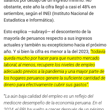
Al cierre del año —cuestionó— la inseguridad sigue
siendo el principal problema y demanda del Perú, sin
avizorarse políticas para abordar realmente esta
problemática.
“La clase política no ha dado nada
nuevo, al contrario, se ha tenido una reiteración de
cosas negativas, como políticas desde el Congreso,
avaladas por el Ejecutivo, (y viceversa) proimpunidad y
antinstitucionalidad”
, incidió.