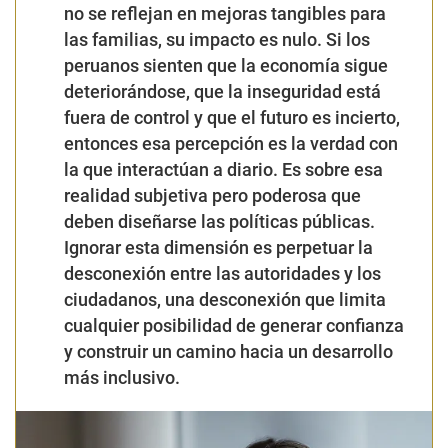
colisionan. Por un lado, el BCR eleva su
proyección de crecimiento del PBI para
este año, por el otro, el 69% de los
peruanos considera que el 2024 fue un mal
año para el Perú. Y si vemos el
comparativo con los resultados de la
encuesta de Datum-El Comercio de hace
un año, ha sido un período más difícil de lo
esperado. Solo se reconocen dos
acontecimientos positivos para el país, la
inauguración del puerto de Chancay y la
cumbre de APEC. Sin embargo, estos
logros se ven opacados por lo negativo, el
incremento de la inseguridad ciudadana, la
situación política y el deterioro de la
economía familiar.
Aunque termina un año malo, a juicio de
los peruanos, el año que viene tampoco