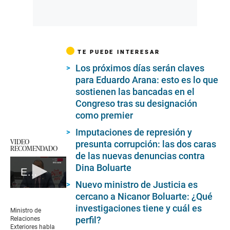
TE PUEDE INTERESAR
Los próximos días serán claves
para Eduardo Arana: esto es lo que
sostienen las bancadas en el
Congreso tras su designación
como premier
Imputaciones de represión y
VIDEO
presunta corrupción: las dos caras
RECOMENDADO
de las nuevas denuncias contra
Dina Boluarte
Elmer Schialer en conferencia de prensa
Nuevo ministro de Justicia es
0
cercano a Nicanor Boluarte: ¿Qué
seconds
investigaciones tiene y cuál es
of
Ministro de
4
perfil?
Relaciones
minutes,
Exteriores habla