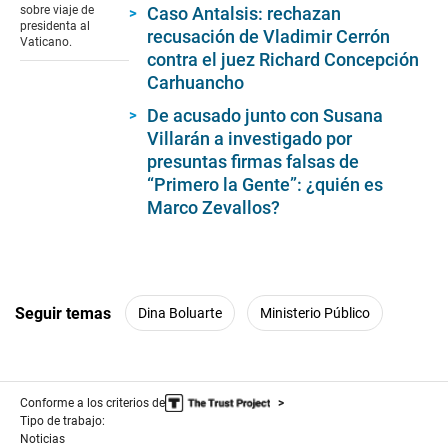
33
Caso Antalsis: rechazan
sobre viaje de
seconds
presidenta al
recusación de Vladimir Cerrón
Vaticano.
contra el juez Richard Concepción
Carhuancho
De acusado junto con Susana
Villarán a investigado por
presuntas firmas falsas de
“Primero la Gente”: ¿quién es
Marco Zevallos?
Seguir temas
Dina Boluarte
Ministerio Público
Conforme a los criterios de
Tipo de trabajo:
Noticias