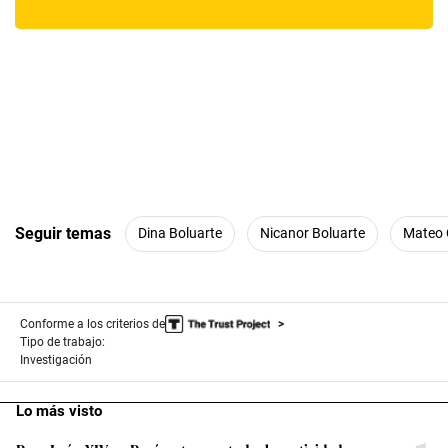
Seguir temas
Dina Boluarte
Nicanor Boluarte
Mateo 
Conforme a los criterios de
Tipo de trabajo:
Investigación
Lo más visto