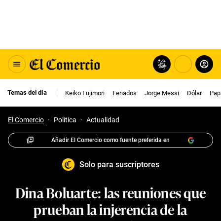
Temas del día
Keiko Fujimori
Feriados
Jorge Messi
Dólar
Pap
El Comercio
·
Politica
·
Actualidad
Añadir El Comercio como fuente preferida en
Solo para suscriptores
Dina Boluarte: las reuniones que
prueban la injerencia de la