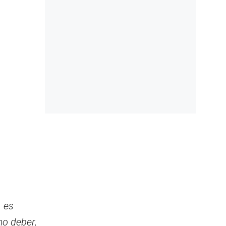
, es
mo deber,