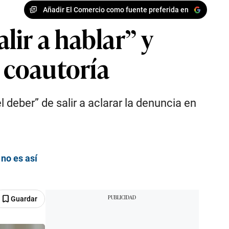
Añadir El Comercio como fuente preferida en
ir a hablar” y
e coautoría
deber” de salir a aclarar la denuncia en
no es así
Guardar