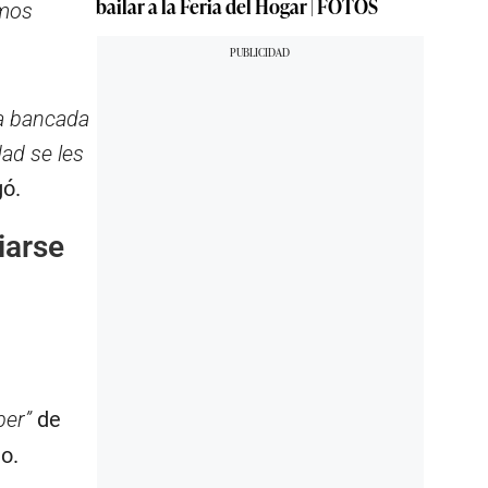
bailar a la Feria del Hogar | FOTOS
emos
la bancada
dad se les
gó.
iarse
ber”
de
o.