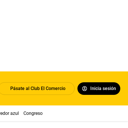
Pásate al Club El Comercio
Inicia sesión
redor azul
Congreso
Nasca
Acuña
Toledo
Sueldo míni