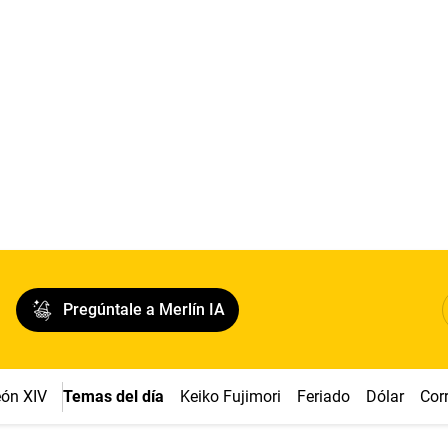
Pregúntale a Merlín IA
ón XIV
Temas del día
Keiko Fujimori
Feriado
Dólar
Cor