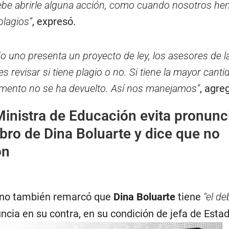
debe abrirle alguna acción, como cuando nosotros h
plagios”
, expresó.
 uno presenta un proyecto de ley, los asesores de 
 revisar si tiene plagio o no. Si tiene la mayor canti
omento no se ha devuelto. Así nos manejamos”
, agre
inistra de Educación evita pronunc
ibro de Dina Boluarte y dice que no
ón
ano también remarcó que
Dina Boluarte
tiene
“el de
nuncia en su contra, en su condición de jefa de Estad