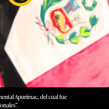
mental Apurímac, del cual fue
onales”.