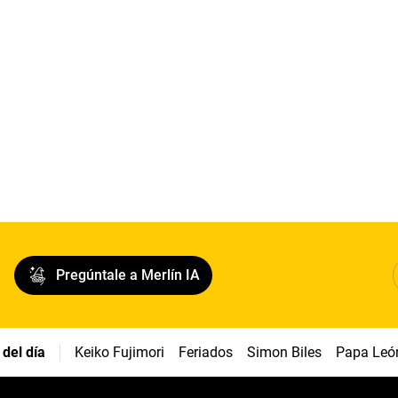
Pregúntale a Merlín IA
del día
Keiko Fujimori
Feriados
Simon Biles
Papa Leó