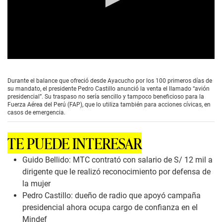
0
s
e
Durante el balance que ofreció desde Ayacucho por los 100 primeros días de
c
su mandato, el presidente Pedro Castillo anunció la venta el llamado “avión
o
presidencial”. Su traspaso no sería sencillo y tampoco beneficioso para la
n
Fuerza Aérea del Perú (FAP), que lo utiliza también para acciones cívicas, en
d
casos de emergencia.
s
o
f
TE PUEDE INTERESAR
2
m
i
Guido Bellido: MTC contrató con salario de S/ 12 mil a
n
dirigente que le realizó reconocimiento por defensa de
u
t
la mujer
e
Pedro Castillo: dueño de radio que apoyó campaña
s
,
presidencial ahora ocupa cargo de confianza en el
2
Mindef
0