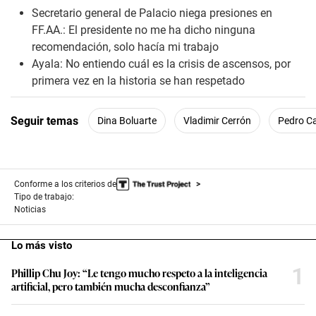
s
Secretario general de Palacio niega presiones en
e
FF.AA.: El presidente no me ha dicho ninguna
c
o
recomendación, solo hacía mi trabajo
n
Ayala: No entiendo cuál es la crisis de ascensos, por
d
s
primera vez en la historia se han respetado
Seguir temas
Dina Boluarte
Vladimir Cerrón
Pedro Ca
Conforme a los criterios de
Tipo de trabajo:
Noticias
Lo más visto
1
Phillip Chu Joy: “Le tengo mucho respeto a la inteligencia
artificial, pero también mucha desconfianza”