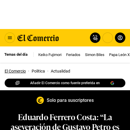
Temas del día
Keiko Fujimori
Feriados
Simon Biles
Papa León X
El Comercio
·
Politica
·
Actualidad
Añadir El Comercio como fuente preferida en
Solo para suscriptores
Eduardo Ferrero Costa: “La
aseveración de Gustavo Petro es