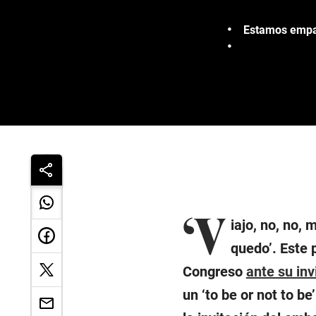
Estamos empat
‘V
iajo, no, no,
quedo’. Este 
Congreso
ante su inv
un ‘to be or not to be