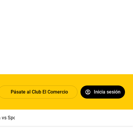
Pásate al Club El Comercio
Inicia sesión
a vs Sport Boys
Jorge Messi
Dólar
Papa León XIV
Congre