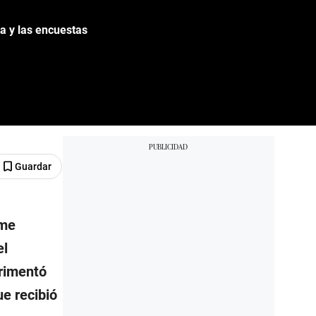
a y las encuestas
Guardar
 me
el
rimentó
ue recibió