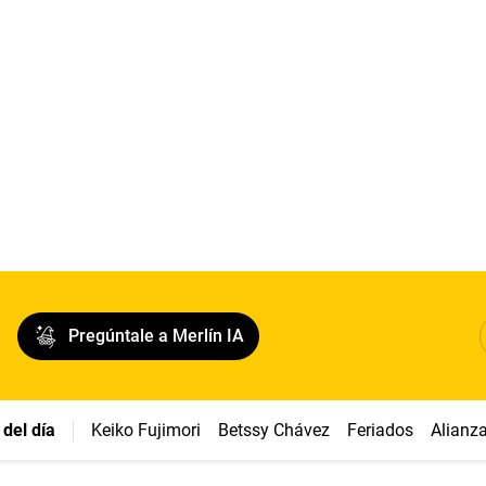
Pregúntale a Merlín IA
del día
Keiko Fujimori
Betssy Chávez
Feriados
Alianz