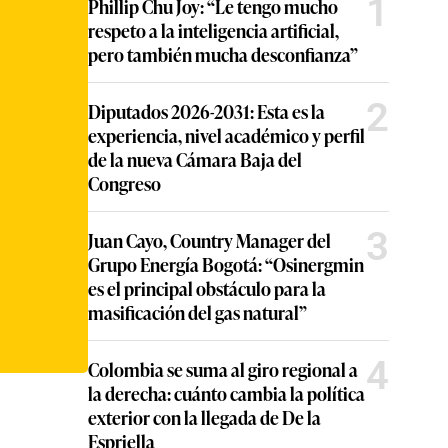
1
Phillip Chu Joy: “Le tengo mucho
respeto a la inteligencia artificial,
pero también mucha desconfianza”
2
Diputados 2026-2031: Esta es la
experiencia, nivel académico y perfil
de la nueva Cámara Baja del
Congreso
3
Juan Cayo, Country Manager del
Grupo Energía Bogotá: “Osinergmin
es el principal obstáculo para la
masificación del gas natural”
4
Colombia se suma al giro regional a
la derecha: cuánto cambia la política
exterior con la llegada de De la
Espriella