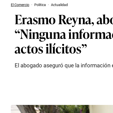
El Comercio
·
Politica
·
Actualidad
Erasmo Reyna, abo
“Ninguna informaci
actos ilícitos”
El abogado aseguró que la información 