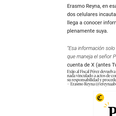
Erasmo Reyna, en esa
dos celulares incauta
llega a conocer info
plenamente suya.
“Esa información solo 
que maneja el señor P
cuenta de X (antes Tw
Exijo al Fiscal Pérez devuelv
nada vinculado a actos de co
su responsabilidad y proced
— Erasmo Reyna (@ereynaa