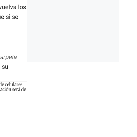
vuelva los
e si se
carpeta
n su
de celulares
ación será de