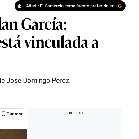
Añadir El Comercio como fuente preferida en
an García:
stá vinculada a
 de José Domingo Pérez.
Guardar