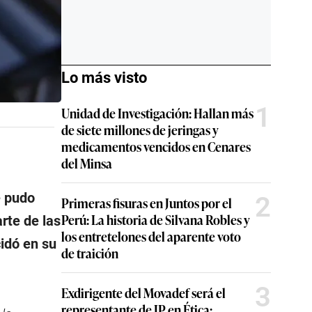
Lo más visto
1
Unidad de Investigación: Hallan más
de siete millones de jeringas y
medicamentos vencidos en Cenares
del Minsa
e pudo
2
Primeras fisuras en Juntos por el
Perú: La historia de Silvana Robles y
rte de las
los entretelones del aparente voto
cidó en su
de traición
3
Exdirigente del Movadef será el
representante de JP en Ética: