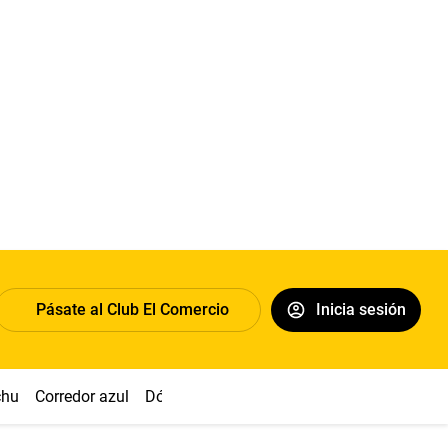
Pásate al Club El Comercio
Inicia sesión
chu
Corredor azul
Dólar
Congreso
Nasca
Acuña
Toled