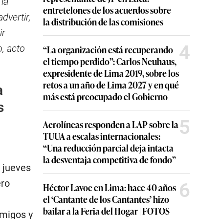
la
entretelones de los acuerdos sobre
dvertir,
la distribución de las comisiones
ir
4
o, acto
“La organización está recuperando
el tiempo perdido”: Carlos Neuhaus,
expresidente de Lima 2019, sobre los
retos a un año de Lima 2027 y en qué
a
más está preocupado el Gobierno
s
5
Aerolíneas responden a LAP sobre la
TUUA a escalas internacionales:
“Una reducción parcial deja intacta
la desventaja competitiva de fondo”
 jueves
ero
6
Héctor Lavoe en Lima: hace 40 años
el ‘Cantante de los Cantantes’ hizo
bailar a la Feria del Hogar | FOTOS
amigos y