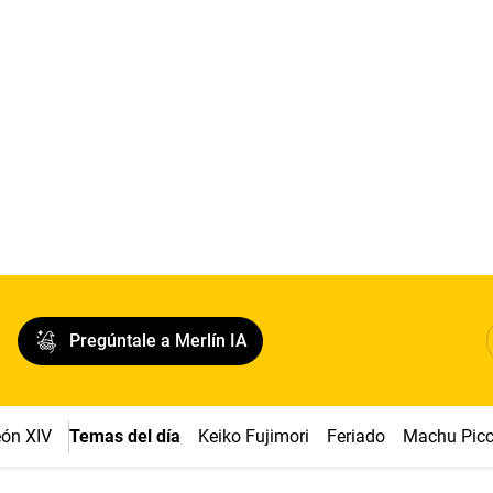
Pregúntale a Merlín IA
ón XIV
Temas del día
Keiko Fujimori
Feriado
Machu Pic