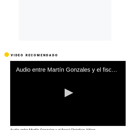
VIDEO RECOMENDADO
Cargando anuncio
0
Audio entre Martín Gonzales y el fiscal Christian Alfaro.