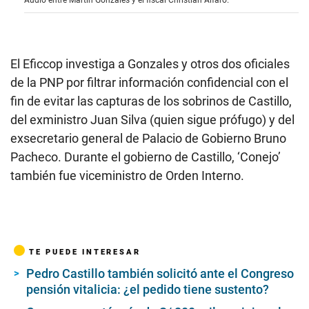
s
e
c
o
n
d
El Eficcop investiga a Gonzales y otros dos oficiales
s
de la PNP por filtrar información confidencial con el
o
f
fin de evitar las capturas de los sobrinos de Castillo,
0
s
del exministro Juan Silva (quien sigue prófugo) y del
e
exsecretario general de Palacio de Gobierno Bruno
c
o
Pacheco. Durante el gobierno de Castillo, ‘Conejo’
n
d
también fue viceministro de Orden Interno.
s
TE PUEDE INTERESAR
Pedro Castillo también solicitó ante el Congreso
pensión vitalicia: ¿el pedido tiene sustento?