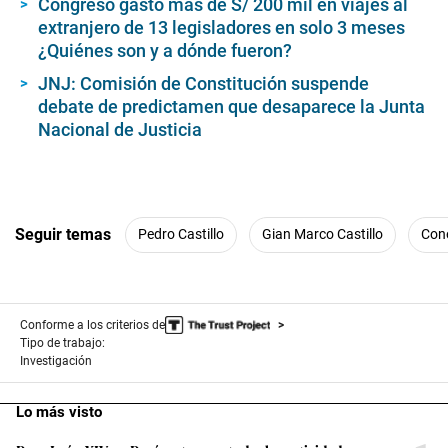
Congreso gastó más de S/ 200 mil en viajes al
extranjero de 13 legisladores en solo 3 meses
¿Quiénes son y a dónde fueron?
JNJ: Comisión de Constitución suspende
debate de predictamen que desaparece la Junta
Nacional de Justicia
Seguir temas
Pedro Castillo
Gian Marco Castillo
Con
Conforme a los criterios de
Tipo de trabajo:
Investigación
Lo más visto