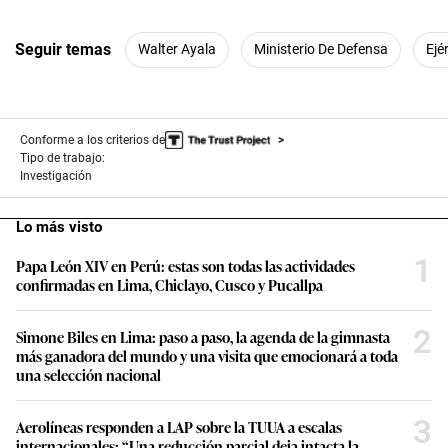
Seguir temas
Walter Ayala
Ministerio De Defensa
Ejé
Conforme a los criterios de
Tipo de trabajo:
Investigación
Lo más visto
1
Papa León XIV en Perú: estas son todas las actividades
confirmadas en Lima, Chiclayo, Cusco y Pucallpa
2
Simone Biles en Lima: paso a paso, la agenda de la gimnasta
más ganadora del mundo y una visita que emocionará a toda
una selección nacional
3
Aerolíneas responden a LAP sobre la TUUA a escalas
internacionales: “Una reducción parcial deja intacta la