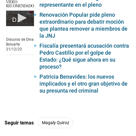
VIDEO
representante en el pleno
RECOMENDADO
Renovación Popular pide pleno
Discurso de Dina Boluarte 21/12/23
extraordinario para debatir moción
0
que plantea remover a miembros de
seconds
la JNJ
of
Discurso de Dina
10
Boluarte
Fiscalía presentará acusación contra
seconds
21/12/23
Pedro Castillo por el golpe de
Estado: ¿Qué sigue ahora en su
proceso?
Patricia Benavides: los nuevos
implicados y el otro gran objetivo de
su presunta red criminal
Seguir temas
Magaly Quiroz