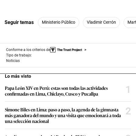
Seguir temas
Ministerio Público
Vladimir Cerrón
Mart
Conforme a los criterios de
Tipo de trabajo:
Noticias
Lo más visto
1
Papa León XIV en Perú: estas son todas las actividades
confirmadas en Lima, Chiclayo, Cusco y Pucallpa
2
Simone Biles en Lima: paso a paso, la agenda de la gimnasta
más ganadora del mundo y una visita que emocionará a toda
una selección nacional