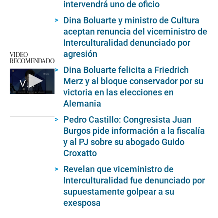
intervendrá uno de oficio
Dina Boluarte y ministro de Cultura
aceptan renuncia del viceministro de
Interculturalidad denunciado por
agresión
VIDEO
RECOMENDADO
Dina Boluarte felicita a Friedrich
Merz y al bloque conservador por su
Viceministro denunciado por golpeador
victoria en las elecciones en
0
Alemania
seconds
of
Pedro Castillo: Congresista Juan
6
minutes,
Burgos pide información a la fiscalía
37
y al PJ sobre su abogado Guido
seconds
Croxatto
Revelan que viceministro de
Interculturalidad fue denunciado por
supuestamente golpear a su
exesposa