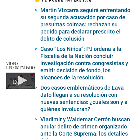
TE PUEDE INTERESAR
Martín Vizcarra seguirá enfrentando
su segunda acusación por caso de
presuntas coimas: rechazan su
pedido para declarar prescrito el
delito de colusión
Caso “Los Niños”: PJ ordena a la
Fiscalía de la Nación concluir
investigación contra congresistas y
VIDEO
RECOMENDADO
emitir decisión de fondo, los
alcances de la resolución
Declaraciones de Dina Boluarte
Dos casos emblemáticos de Lava
0
Jato llegan a su resolución con
seconds
of
nuevas sentencias: ¿cuáles son y a
7
quiénes involucran?
minutes,
59
Vladimir y Waldemar Cerrón buscan
seconds
anular delito de crimen organizado
ante la Corte Suprema: los detalles