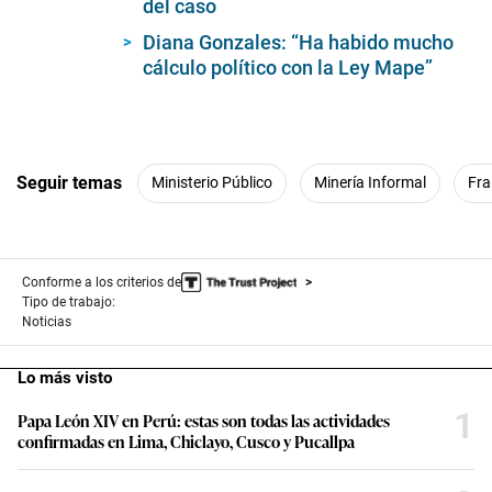
del caso
Diana Gonzales: “Ha habido mucho
cálculo político con la Ley Mape”
Seguir temas
Ministerio Público
Minería Informal
Fra
Conforme a los criterios de
Tipo de trabajo:
Noticias
Lo más visto
1
Papa León XIV en Perú: estas son todas las actividades
confirmadas en Lima, Chiclayo, Cusco y Pucallpa