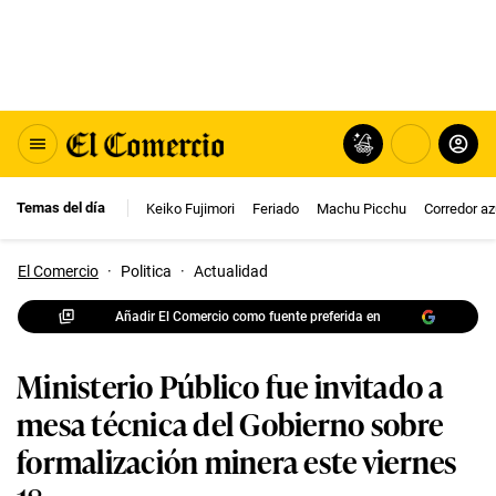
Temas del día
Keiko Fujimori
Feriado
Machu Picchu
Corredor az
El Comercio
·
Politica
·
Actualidad
Añadir El Comercio como fuente preferida en
Ministerio Público fue invitado a
mesa técnica del Gobierno sobre
formalización minera este viernes