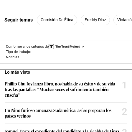
Seguir temas
Comisión De Ética
Freddy Díaz
Violaci
Conforme a los criterios de
Tipo de trabajo:
Noticias
Lo más visto
1
Phillip Chu Joy lanza libro, nos habla de su éxito y de su vida
tras las pantallas: “Muchas veces el sufrimiento también
enseña”
2
Un Niño furioso amenaza Sudamérica: así se preparan los
países vecinos
Samuel Daza: el expediente del candidato a la alcaldía de Lima