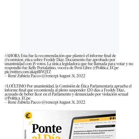
#AHORA
Esta fue la recomendación que planteó el informe final de
@comision_etica
sobre Freddy Díaz. Documento fue aprobado por
unanimidad con 15 votos. La única legisladora que fue llamada para votar y no
respondió fue Kelly Portalatino, vocera de Perú Libre
@Politica_ECpe
pic.twitter.com/akapJBVQTZ
— René Zubieta Pacco (@renezp)
August 31, 2022
#LOÚLTIMO
Por unanimidad, la Comisión de Ética Parlamentaria aprueba el
informe final que recomienda al pleno suspender 120 días a Freddy Díaz,
acusado de beber licor en el Parlamento y denunciado por violación sexual
@Politica_ECpe
— René Zubieta Pacco (@renezp)
August 31, 2022