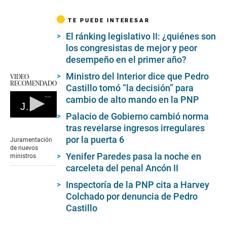
TE PUEDE INTERESAR
El ránking legislativo II: ¿quiénes son
los congresistas de mejor y peor
desempeño en el primer año?
Ministro del Interior dice que Pedro
VIDEO
RECOMENDADO
Castillo tomó “la decisión” para
cambio de alto mando en la PNP
Juramentación de nuevos ministros
Palacio de Gobierno cambió norma
0
tras revelarse ingresos irregulares
seconds
of
por la puerta 6
Juramentación
0
de nuevos
seconds
Yenifer Paredes pasa la noche en
ministros
carceleta del penal Ancón II
Inspectoría de la PNP cita a Harvey
Colchado por denuncia de Pedro
Castillo