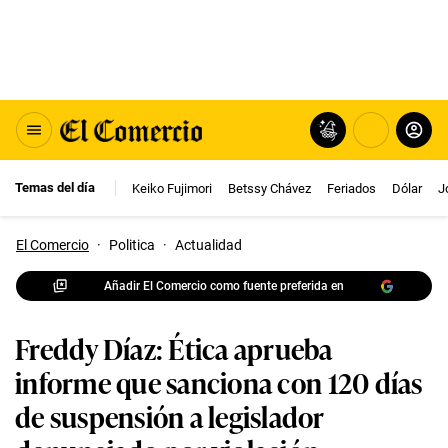
Temas del día
Keiko Fujimori
Betssy Chávez
Feriados
Dólar
J
El Comercio
·
Politica
·
Actualidad
Añadir El Comercio como fuente preferida en
Freddy Díaz: Ética aprueba
informe que sanciona con 120 días
de suspensión a legislador