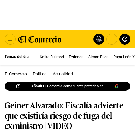
Temas del día
Keiko Fujimori
Feriados
Simon Biles
Papa León X
El Comercio
·
Politica
·
Actualidad
Añadir El Comercio como fuente preferida en
Geiner Alvarado: Fiscalía advierte
que existiría riesgo de fuga del
exministro | VIDEO